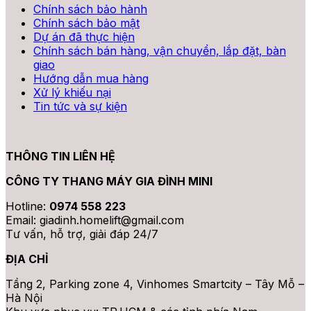
Chính sách bảo hành
Chính sách bảo mật
Dự án đã thực hiện
Chính sách bán hàng, vận chuyển, lắp đặt, bàn
giao
Hướng dẫn mua hàng
Xử lý khiếu nại
Tin tức và sự kiện
THÔNG TIN LIÊN HỆ
CÔNG TY THANG MÁY GIA ĐÌNH MINI
Hotline:
0974 558 223
Email: giadinh.homelift@gmail.com
Tư vấn, hỗ trợ, giải đáp 24/7
ĐỊA CHỈ
Tầng 2, Parking zone 4, Vinhomes Smartcity – Tây Mỗ –
Hà Nội