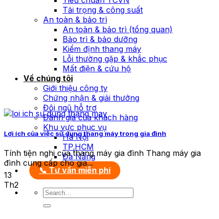
Tiêu chuẩn TCVN
Tải trọng & công suất
An toàn & bảo trì
An toàn & bảo trì (tổng quan)
Bảo trì & bảo dưỡng
Kiểm định thang máy
Lỗi thường gặp & khắc phục
Mất điện & cứu hộ
Về chúng tôi
Giới thiệu công ty
Chứng nhận & giải thưởng
Đội ngũ hỗ trợ
Đánh giá của khách hàng
Khu vực phục vụ
Lợi ích của việc sử dụng thang máy trong gia đình
Hà Nội
TP.HCM
Tính tiện nghi của thang máy gia đình Thang máy gia
Đà Nẵng
đình cung cấp cho gia...
📞 Tư vấn miễn phí
13
Th2