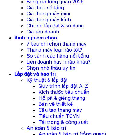
Bảng giá tổng quan 2026
Giá theo số tầng
Giá thang máy mini
Giá thang máy kính
Chi phí lắp đặt & sử dụng
Giá liên doanh
Kinh nghiệm chọn
7 tiêu chí chọn thang máy
Thang máy loại nào tốt?
So sánh các hãng nổi tiếng
Liên doanh hay nhập khẩu?
Chọn nhà thầu uy tín
Lắp đặt và bảo trì
Kỹ thuật & lắp đặt
Quy trình lắp đặt A–Z
Kích thước tiêu chuẩn
Hố pit & giếng thang
Bản vẽ thiết kế
Cấu tạo thang máy
Tiêu chuẩn TCVN
Tải trọng & công suất
An toàn & bảo trì
An toàn & bảo trì (tổng quan)