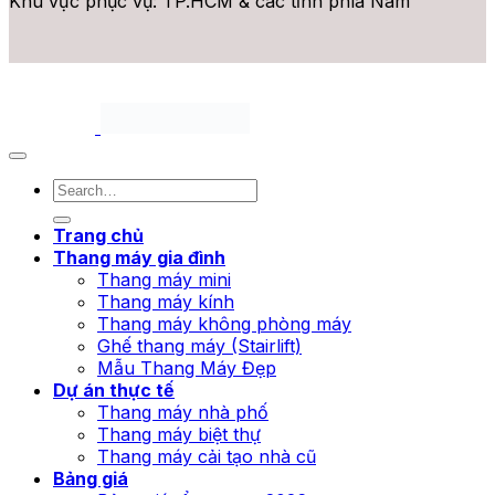
Khu vực phục vụ: TP.HCM & các tỉnh phía Nam
Bản quyền thuộc 2026 ©
Thang Máy Mini. All rights
reserved.
Trang chủ
Thang máy gia đình
Thang máy mini
Thang máy kính
Thang máy không phòng máy
Ghế thang máy (Stairlift)
Mẫu Thang Máy Đẹp
Dự án thực tế
Thang máy nhà phố
Thang máy biệt thự
Thang máy cải tạo nhà cũ
Bảng giá