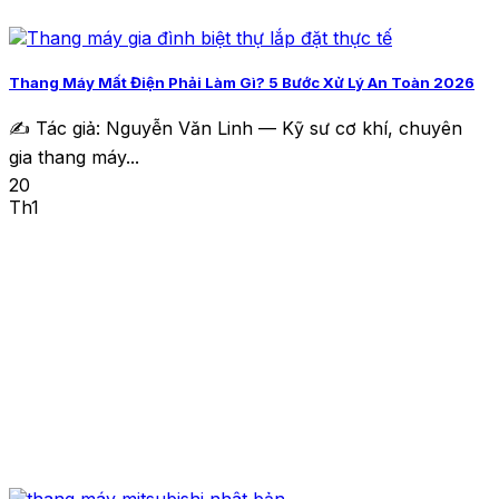
Thang Máy Mất Điện Phải Làm Gì? 5 Bước Xử Lý An Toàn 2026
✍️ Tác giả: Nguyễn Văn Linh — Kỹ sư cơ khí, chuyên
gia thang máy...
20
Th1