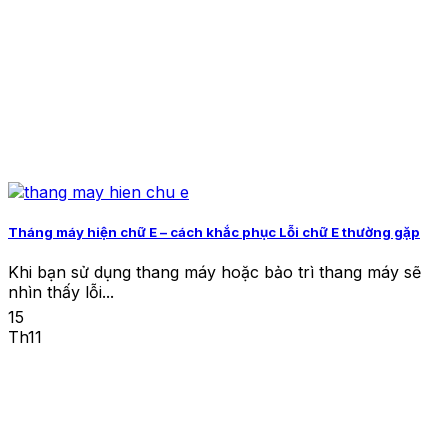
Tháng máy hiện chữ E – cách khắc phục Lỗi chữ E thường gặp
Khi bạn sử dụng thang máy hoặc bảo trì thang máy sẽ
nhìn thấy lỗi...
15
Th11