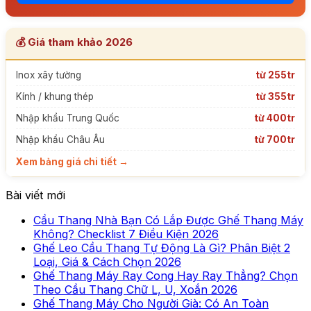
💰 Giá tham khảo 2026
Inox xây tường
từ 255tr
Kính / khung thép
từ 355tr
Nhập khẩu Trung Quốc
từ 400tr
Nhập khẩu Châu Âu
từ 700tr
Xem bảng giá chi tiết →
Bài viết mới
Cầu Thang Nhà Bạn Có Lắp Được Ghế Thang Máy
Không
Không? Checklist 7 Điều Kiện 2026
có
Ghế Leo Cầu Thang Tự Động Là Gì? Phân Biệt 2
Không
bình
Loại, Giá & Cách Chọn 2026
có
luận
Ghế Thang Máy Ray Cong Hay Ray Thẳng? Chọn
ở
bình
Không
Theo Cầu Thang Chữ L, U, Xoắn 2026
Cầu
luận
có
Ghế Thang Máy Cho Người Già: Có An Toàn