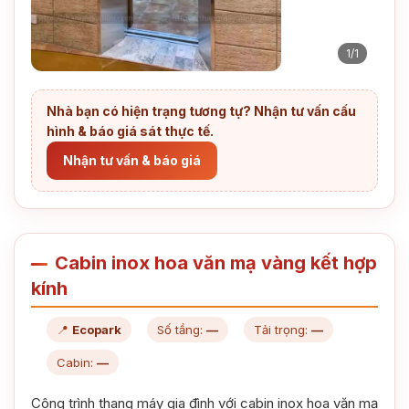
1/1
Nhà bạn có hiện trạng tương tự? Nhận tư vấn cấu
hình & báo giá sát thực tế.
Nhận tư vấn & báo giá
Cabin inox hoa văn mạ vàng kết hợp
kính
📍
Ecopark
Số tầng:
—
Tải trọng:
—
Cabin:
—
Công trình thang máy gia đình với cabin inox hoa văn mạ