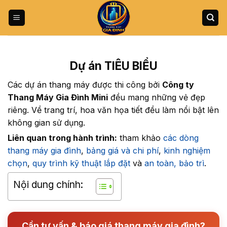
Bỏ
qua
nội
dung
Dự án TIÊU BIỂU
Các dự án thang máy được thi công bởi
Công ty
Thang Máy Gia Đình Mini
đều mang những vẻ đẹp
riêng. Về trang trí, hoa văn họa tiết đều làm nổi bật lên
không gian sử dụng.
Liên quan trong hành trình:
tham khảo
các dòng
thang máy gia đình
,
bảng giá và chi phí
,
kinh nghiệm
chọn
,
quy trình kỹ thuật lắp đặt
và
an toàn, bảo trì
.
Nội dung chính:
Cần tư vấn & báo giá thang máy gia đình?