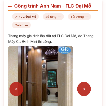
Công trình Anh Nam – FLC Đại Mỗ
📍
FLC Đại Mỗ
Số tầng:
—
Tải trọng:
—
Cabin:
—
Thang máy gia đình lắp đặt tại FLC Đại Mỗ, do Thang
Máy Gia Đình Mini thi công.
‹
›