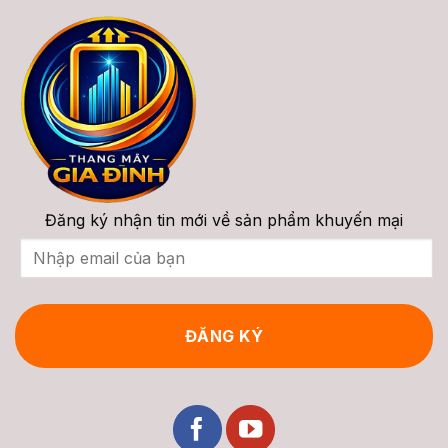
2026?
Thẳng,
(Stairlift):
Ray
Cấu
Cong
Tạo,
&
Phân
Chi
Loại,
Phí
Giá
Trọn
&
Gói
Tư
Vấn
2026
Đăng ký nhận tin mới về sản phẩm khuyến mại