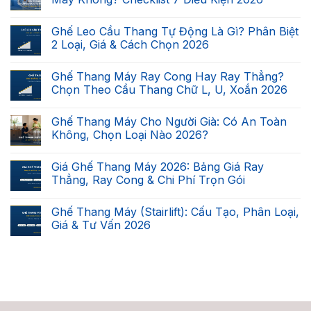
Không
có
Ghế Leo Cầu Thang Tự Động Là Gì? Phân Biệt
bình
luận
2 Loại, Giá & Cách Chọn 2026
ở
Cầu
Không
Thang
có
Ghế Thang Máy Ray Cong Hay Ray Thẳng?
Nhà
bình
Bạn
luận
Chọn Theo Cầu Thang Chữ L, U, Xoắn 2026
Có
ở
Lắp
Ghế
Không
Được
Leo
có
Ghế Thang Máy Cho Người Già: Có An Toàn
Ghế
Cầu
bình
Thang
Thang
luận
Không, Chọn Loại Nào 2026?
Máy
Tự
ở
Không?
Động
Ghế
Không
Checklist
Là
Thang
có
Giá Ghế Thang Máy 2026: Bảng Giá Ray
7
Gì?
Máy
bình
Điều
Phân
Ray
luận
Thẳng, Ray Cong & Chi Phí Trọn Gói
Kiện
Biệt
Cong
ở
2026
2
Hay
Ghế
Không
Loại,
Ray
Thang
có
Ghế Thang Máy (Stairlift): Cấu Tạo, Phân Loại,
Giá
Thẳng?
Máy
bình
&
Chọn
Cho
luận
Giá & Tư Vấn 2026
Cách
Theo
Người
ở
Chọn
Cầu
Già:
Giá
Không
2026
Thang
Có
Ghế
có
Chữ
An
Thang
bình
L,
Toàn
Máy
luận
U,
Không,
2026:
ở
Xoắn
Chọn
Bảng
Ghế
2026
Loại
Giá
Thang
Nào
Ray
Máy