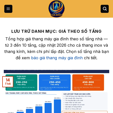
Bỏ
qua
nội
dung
LƯU TRỮ DANH MỤC:
GIÁ THEO SỐ TẦNG
Tổng hợp giá thang máy gia đình theo số tầng nhà —
từ 3 đến 10 tầng, cập nhật 2026 cho cả thang inox và
thang kính, kèm chi phí lắp đặt. Chọn số tầng nhà bạn
để xem
báo giá thang máy gia đình
chi tiết.
14
Th6