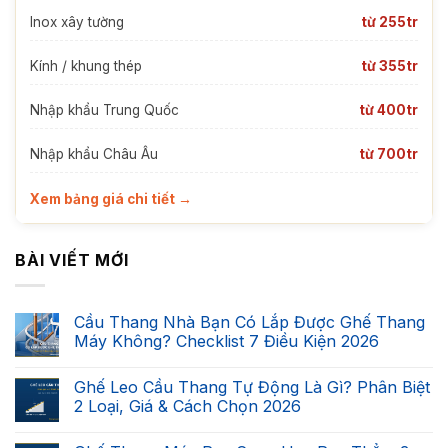
Inox xây tường
từ 255tr
Kính / khung thép
từ 355tr
Nhập khẩu Trung Quốc
từ 400tr
Nhập khẩu Châu Âu
từ 700tr
Xem bảng giá chi tiết →
BÀI VIẾT MỚI
Cầu Thang Nhà Bạn Có Lắp Được Ghế Thang
Máy Không? Checklist 7 Điều Kiện 2026
Không
có
Ghế Leo Cầu Thang Tự Động Là Gì? Phân Biệt
bình
luận
2 Loại, Giá & Cách Chọn 2026
ở
Cầu
Không
Thang
có