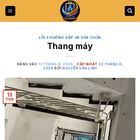
Bỏ
qua
nội
dung
LỖI THƯỜNG GẶP VÀ SỬA CHỮA
Thang máy
ĐĂNG VÀO
13 THÁNG 6, 2026
22 THÁNG 6,
2026
BỞI
NGUYỄN VĂN LINH
13
Th6