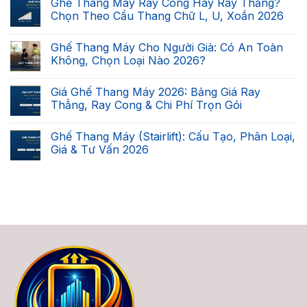
Ghế Thang Máy Ray Cong Hay Ray Thẳng?
Nhà
bình
Bạn
luận
Chọn Theo Cầu Thang Chữ L, U, Xoắn 2026
Có
ở
Lắp
Ghế
Không
Được
Leo
có
Ghế Thang Máy Cho Người Già: Có An Toàn
Ghế
Cầu
bình
Thang
Thang
luận
Không, Chọn Loại Nào 2026?
Máy
Tự
ở
Không?
Động
Ghế
Không
Checklist
Là
Thang
có
Giá Ghế Thang Máy 2026: Bảng Giá Ray
7
Gì?
Máy
bình
Điều
Phân
Ray
luận
Thẳng, Ray Cong & Chi Phí Trọn Gói
Kiện
Biệt
Cong
ở
2026
2
Hay
Ghế
Không
Loại,
Ray
Thang
có
Ghế Thang Máy (Stairlift): Cấu Tạo, Phân Loại,
Giá
Thẳng?
Máy
bình
&
Chọn
Cho
luận
Giá & Tư Vấn 2026
Cách
Theo
Người
ở
Chọn
Cầu
Già:
Giá
Không
2026
Thang
Có
Ghế
có
Chữ
An
Thang
bình
L,
Toàn
Máy
luận
U,
Không,
2026:
ở
Xoắn
Chọn
Bảng
Ghế
2026
Loại
Giá
Thang
Nào
Ray
Máy
2026?
Thẳng,
(Stairlift):
Ray
Cấu
Cong
Tạo,
&
Phân
Chi
Loại,
Phí
Giá
Trọn
&
Gói
Tư
Vấn