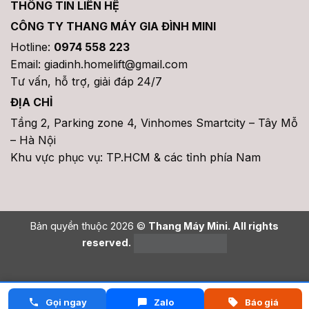
THÔNG TIN LIÊN HỆ
CÔNG TY THANG MÁY GIA ĐÌNH MINI
Hotline:
0974 558 223
Email: giadinh.homelift@gmail.com
Tư vấn, hỗ trợ, giải đáp 24/7
ĐỊA CHỈ
Tầng 2, Parking zone 4, Vinhomes Smartcity – Tây Mỗ
– Hà Nội
Khu vực phục vụ: TP.HCM & các tỉnh phía Nam
Bản quyền thuộc 2026 ©
Thang Máy Mini. All rights
reserved.
Gọi ngay
Zalo
Báo giá