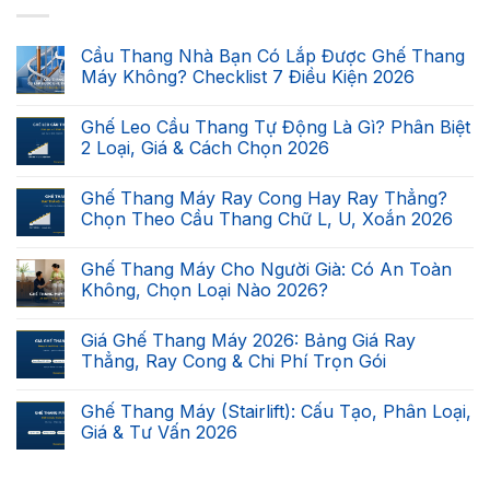
Cầu Thang Nhà Bạn Có Lắp Được Ghế Thang
Máy Không? Checklist 7 Điều Kiện 2026
Không
có
Ghế Leo Cầu Thang Tự Động Là Gì? Phân Biệt
bình
luận
2 Loại, Giá & Cách Chọn 2026
ở
Cầu
Không
Thang
có
Ghế Thang Máy Ray Cong Hay Ray Thẳng?
Nhà
bình
Bạn
luận
Chọn Theo Cầu Thang Chữ L, U, Xoắn 2026
Có
ở
Lắp
Ghế
Không
Được
Leo
có
Ghế Thang Máy Cho Người Già: Có An Toàn
Ghế
Cầu
bình
Thang
Thang
luận
Không, Chọn Loại Nào 2026?
Máy
Tự
ở
Không?
Động
Ghế
Không
Checklist
Là
Thang
có
Giá Ghế Thang Máy 2026: Bảng Giá Ray
7
Gì?
Máy
bình
Điều
Phân
Ray
luận
Thẳng, Ray Cong & Chi Phí Trọn Gói
Kiện
Biệt
Cong
ở
2026
2
Hay
Ghế
Không
Loại,
Ray
Thang
có
Ghế Thang Máy (Stairlift): Cấu Tạo, Phân Loại,
Giá
Thẳng?
Máy
bình
&
Chọn
Cho
luận
Giá & Tư Vấn 2026
Cách
Theo
Người
ở
Chọn
Cầu
Già:
Giá
Không
2026
Thang
Có
Ghế
có
Chữ
An
Thang
bình