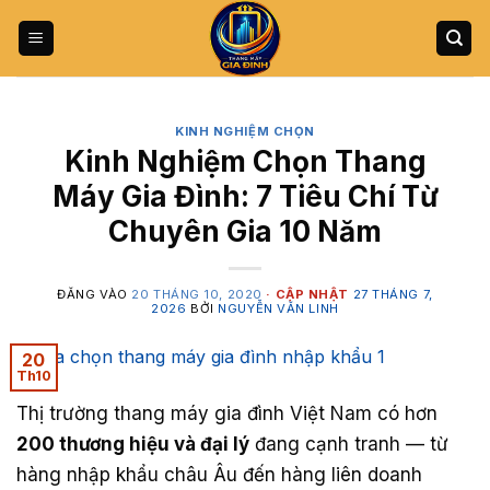
Bỏ
qua
nội
dung
KINH NGHIỆM CHỌN
Kinh Nghiệm Chọn Thang
Máy Gia Đình: 7 Tiêu Chí Từ
Chuyên Gia 10 Năm
ĐĂNG VÀO
20 THÁNG 10, 2020
27 THÁNG 7,
2026
BỞI
NGUYỄN VĂN LINH
20
Th10
Thị trường thang máy gia đình Việt Nam có hơn
200 thương hiệu và đại lý
đang cạnh tranh — từ
hàng nhập khẩu châu Âu đến hàng liên doanh