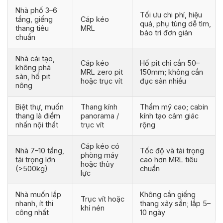
Nhà phố 3–6
Tối ưu chi phí, hiệu
tầng, giếng
Cáp kéo
quả, phụ tùng dễ tìm,
thang tiêu
MRL
bảo trì đơn giản
chuẩn
Nhà cải tạo,
Cáp kéo
Hố pit chỉ cần 50–
không phá
MRL zero pit
150mm; không cần
sàn, hố pit
hoặc trục vít
đục sàn nhiều
nông
Biệt thự, muốn
Thang kính
Thẩm mỹ cao; cabin
thang là điểm
panorama /
kính tạo cảm giác
nhấn nội thất
trục vít
rộng
Cáp kéo có
Nhà 7–10 tầng,
Tốc độ và tải trọng
phòng máy
tải trọng lớn
cao hơn MRL tiêu
hoặc thủy
(>500kg)
chuẩn
lực
Nhà muốn lắp
Không cần giếng
Trục vít hoặc
nhanh, ít thi
thang xây sẵn; lắp 5–
khí nén
công nhất
10 ngày