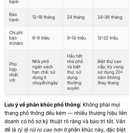
hành
Bảo
12–18 tháng
24 tháng
24–36 tháng
hành
Chi phí
bảo
6–9 triệu
9–14 triệu
12–22 triệu
trì/năm
Hầu hết
Nhà phố
nhà phố
Biệt thự cao
Phù
ngân sách
và biệt
cấp; kỳ vọng
hợp
hạn chế; sử
thự; sử
sử dụng 20+
nhất
dụng ít
dụng
năm không
với
chuyến/ngày
thường
thay thang
xuyên
Lưu ý về phân khúc phổ thông:
Không phải mọi
thang phổ thông đều kém — nhiều thương hiệu liên
doanh có hồ sơ kỹ thuật rõ ràng và bảo trì tốt. Vấn
đề là
tỷ lệ rủi ro cao hơn
ở phân khúc này, đặc biệt