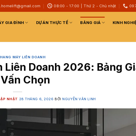
h.homelift@gmail.com
08:00 - 17:00 | Thứ 2 - Chủ nhật
09
Y GIA ĐÌNH
DỰ ÁN THỰC TẾ
BẢNG GIÁ
KINH NGHI
THANG MÁY LIÊN DOANH
h Liên Doanh 2026: Bảng Gi
 Vấn Chọn
28 THÁNG 6, 2026
BỞI
NGUYỄN VĂN LINH