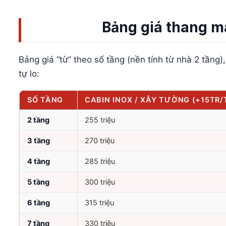
Bảng giá thang m
Bảng giá “từ” theo số tầng (nền tính từ nhà 2 tầ
tự lo:
SỐ TẦNG
CABIN INOX / XÂY TƯỜNG (+15TR/
2 tầng
255 triệu
3 tầng
270 triệu
4 tầng
285 triệu
5 tầng
300 triệu
6 tầng
315 triệu
7 tầng
330 triệu