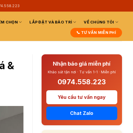
74.558.223
ỆM CHỌN
LẮP ĐẶT VÀ BẢO TRÌ
VỀ CHÚNG TÔI
📞 TƯ VẤN MIỄN PHÍ
á &
Nhận báo giá miễn phí
Khảo sát tận nơi · Tư vấn 1-1 · Miễn phí
0974.558.223
Yêu cầu tư vấn ngay
Chat Zalo