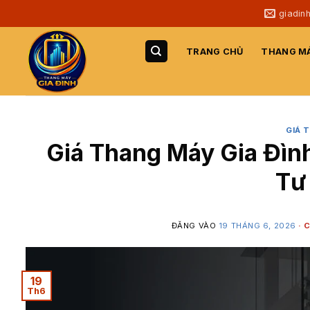
Bỏ
giadin
qua
nội
TRANG CHỦ
THANG MÁ
dung
GIÁ 
Giá Thang Máy Gia Đìn
Tư
ĐĂNG VÀO
19 THÁNG 6, 2026
19
Th6