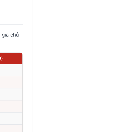
 gia chủ
G)