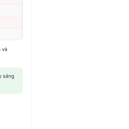
h và
ấy sáng