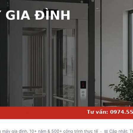
g máy gia đình, 10+ năm & 500+ công trình thực tế · 📅 Cập nhật: 