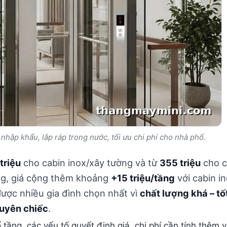
nhập khẩu, lắp ráp trong nước, tối ưu chi phí cho nhà phố.
triệu
cho cabin inox/xây tường và từ
355 triệu
cho c
ng, giá cộng thêm khoảng
+15 triệu/tầng
với cabin i
được nhiều gia đình chọn nhất vì
chất lượng khá – t
guyên chiếc
.
tầng, các yếu tố quyết định giá, chi phí cần tính thêm v