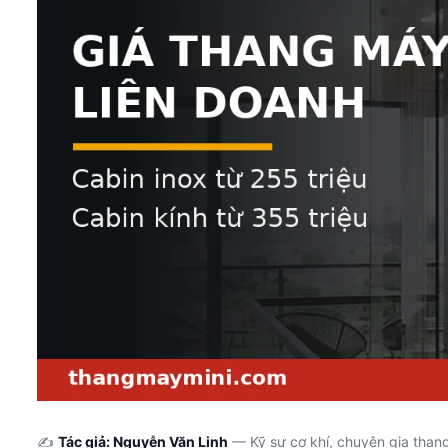
✍️
Tác giả: Nguyễn Văn Linh
— Kỹ sư cơ khí, chuyên gia than