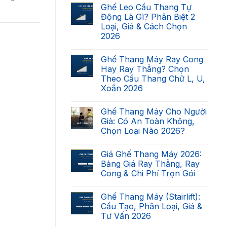
có
Ghế Leo Cầu Thang Tự
bình
luận
Động Là Gì? Phân Biệt 2
ở
Loại, Giá & Cách Chọn
Cầu
Thang
2026
Nhà
Bạn
Không
Có
có
Ghế Thang Máy Ray Cong
Lắp
bình
Được
luận
Hay Ray Thẳng? Chọn
ở
Ghế
Theo Cầu Thang Chữ L, U,
Ghế
Thang
Leo
Máy
Xoắn 2026
Cầu
Không?
Thang
Không
Checklist
Tự
có
7
Ghế Thang Máy Cho Người
Động
bình
Điều
Là
luận
Kiện
Già: Có An Toàn Không,
ở
Gì?
2026
Chọn Loại Nào 2026?
Ghế
Phân
Thang
Biệt
Không
Máy
2
có
Ray
Loại,
Giá Ghế Thang Máy 2026:
bình
Cong
Giá
luận
Bảng Giá Ray Thẳng, Ray
Hay
&
ở
Ray
Cách
Cong & Chi Phí Trọn Gói
Ghế
Thẳng?
Chọn
Thang
Chọn
Không
2026
Máy
Theo
có
Cho
Ghế Thang Máy (Stairlift):
Cầu
bình
Người
Thang
luận
Cấu Tạo, Phân Loại, Giá &
Già:
ở
Chữ
Có
Tư Vấn 2026
Giá
L,
An
Ghế
U,
Toàn
Không