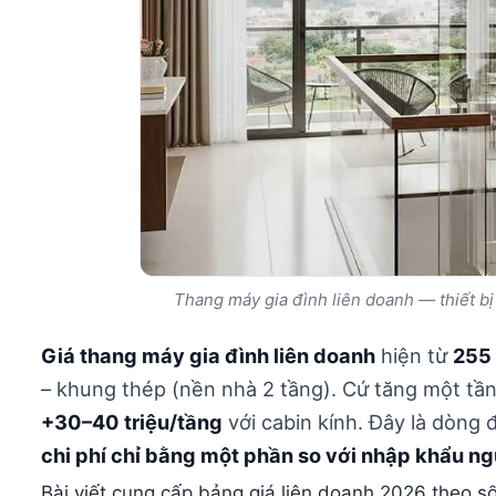
Thang máy gia đình liên doanh — thiết bị 
Giá thang máy gia đình liên doanh
hiện từ
255 
– khung thép (nền nhà 2 tầng). Cứ tăng một tầ
+30–40 triệu/tầng
với cabin kính. Đây là dòng 
chi phí chỉ bằng một phần so với nhập khẩu n
Bài viết cung cấp bảng giá liên doanh 2026 theo số 