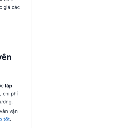
c giá các
yên
ợc
lắp
 chi phí
lượng.
 vẫn vận
o tốt
.