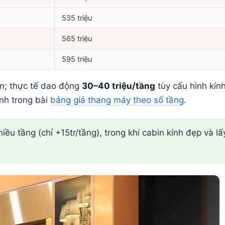
535 triệu
565 triệu
595 triệu
ểm; thực tế dao động
30–40 triệu/tầng
tùy cấu hình kín
ình trong bài
bảng giá thang máy theo số tầng
.
hiều tầng (chỉ +15tr/tầng), trong khi cabin kính đẹp và l