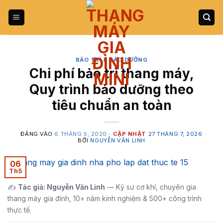
Bỏ
qua
nội
dung
BẢO TRÌ & BẢO DƯỠNG
Chi phí bảo trì thang máy,
Quy trình bảo dưỡng theo
tiêu chuẩn an toàn
ĐĂNG VÀO
6 THÁNG 5, 2020
27 THÁNG 7, 2026
BỞI
NGUYỄN VĂN LINH
06
Th5
✍️
Tác giả: Nguyễn Văn Linh
— Kỹ sư cơ khí, chuyên gia
thang máy gia đình, 10+ năm kinh nghiệm & 500+ công trình
thực tế.