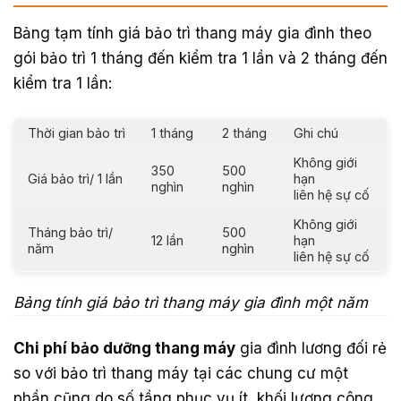
Bảng tạm tính giá bảo trì thang máy gia đình theo
gói bảo trì 1 tháng đến kiểm tra 1 lần và 2 tháng đến
kiểm tra 1 lần:
Thời gian bảo trì
1 tháng
2 tháng
Ghi chú
Không giới
350
500
Giá bảo trì/ 1 lần
hạn
nghìn
nghìn
liên hệ sự cố
Không giới
Tháng bảo trì/
500
12 lần
hạn
năm
nghìn
liên hệ sự cố
Bảng tính giá bảo trì thang máy gia đình một năm
Chi phí bảo dưỡng thang máy
gia đình lương đối rẻ
so với bảo trì thang máy tại các chung cư một
phần cũng do số tầng phục vụ ít, khối lượng công