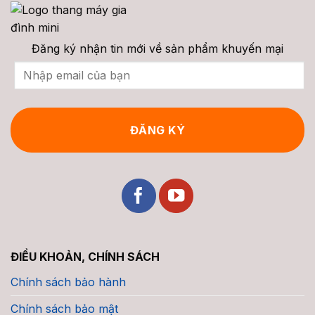
Cong
Tạo,
&
Phân
Chi
Loại,
Phí
Giá
Trọn
&
Đăng ký nhận tin mới về sản phẩm khuyến mại
Gói
Tư
Vấn
2026
ĐIỀU KHOẢN, CHÍNH SÁCH
Chính sách bảo hành
Chính sách bảo mật