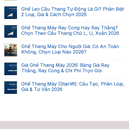
Không
có
Ghế Leo Cầu Thang Tự Động Là Gì? Phân Biệt
bình
luận
2 Loại, Giá & Cách Chọn 2026
ở
Cầu
Không
Thang
có
Ghế Thang Máy Ray Cong Hay Ray Thẳng?
Nhà
bình
Bạn
luận
Chọn Theo Cầu Thang Chữ L, U, Xoắn 2026
Có
ở
Lắp
Ghế
Không
Được
Leo
có
Ghế Thang Máy Cho Người Già: Có An Toàn
Ghế
Cầu
bình
Thang
Thang
luận
Không, Chọn Loại Nào 2026?
Máy
Tự
ở
Không?
Động
Ghế
Không
Checklist
Là
Thang
có
Giá Ghế Thang Máy 2026: Bảng Giá Ray
7
Gì?
Máy
bình
Điều
Phân
Ray
luận
Thẳng, Ray Cong & Chi Phí Trọn Gói
Kiện
Biệt
Cong
ở
2026
2
Hay
Ghế
Không
Loại,
Ray
Thang
có
Ghế Thang Máy (Stairlift): Cấu Tạo, Phân Loại,
Giá
Thẳng?
Máy
bình
&
Chọn
Cho
luận
Giá & Tư Vấn 2026
Cách
Theo
Người
ở
Chọn
Cầu
Già:
Giá
Không
2026
Thang
Có
Ghế
có
Chữ
An
Thang
bình
L,
Toàn
Máy
luận
U,
Không,
2026:
ở
Xoắn
Chọn
Bảng
Ghế
2026
Loại
Giá
Thang
Nào
Ray
Máy
2026?
Thẳng,
(Stairlift):
Ray
Cấu