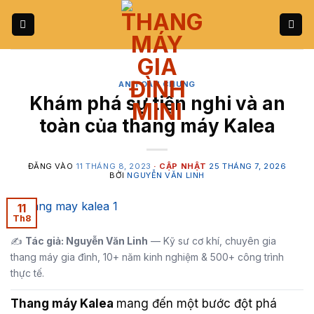
Bỏ
qua
nội
dung
AN TOÀN CHUNG
Khám phá sự tiện nghi và an
toàn của thang máy Kalea
ĐĂNG VÀO
11 THÁNG 8, 2023
25 THÁNG 7, 2026
BỞI
NGUYỄN VĂN LINH
11
Th8
✍️
Tác giả: Nguyễn Văn Linh
— Kỹ sư cơ khí, chuyên gia
thang máy gia đình, 10+ năm kinh nghiệm & 500+ công trình
thực tế.
Thang máy Kalea
mang đến một bước đột phá