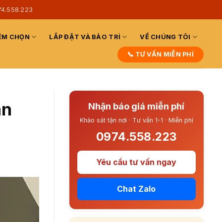
74.558.223
ỆM CHỌN
LẮP ĐẶT VÀ BẢO TRÌ
VỀ CHÚNG TÔI
📞 TƯ VẤN MIỄN PHÍ
ân
Nhận báo giá miễn phí
Khảo sát tận nơi · Tư vấn 1-1 · Miễn phí
0974.558.223
Yêu cầu tư vấn ngay
Chat Zalo