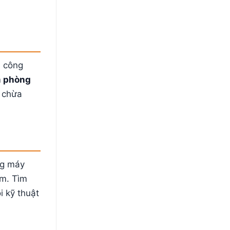
à công
m phòng
g chừa
ng máy
êm. Tìm
i kỹ thuật