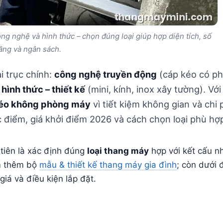
ng nghệ và hình thức – chọn đúng loại giúp hợp diện tích, số
ầng và ngân sách.
 trục chính:
công nghệ truyền động
(cáp kéo có p
à
hình thức – thiết kế
(mini, kính, inox xây tường). Vớ
éo không phòng máy
vì tiết kiệm không gian và chi 
ược điểm, giá khởi điểm 2026 và cách chọn loại phù hợ
 tiên là xác định đúng
loại thang máy
hợp với kết cấu n
m thêm bộ
mẫu & thiết kế thang máy gia đình
; còn dưới 
iá và điều kiện lắp đặt.