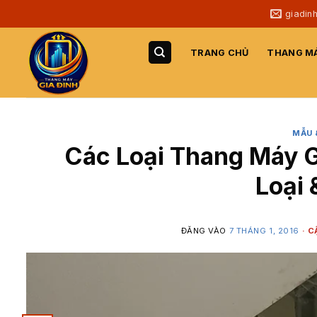
Bỏ
giadin
qua
nội
TRANG CHỦ
THANG MÁ
dung
MẪU 
Các Loại Thang Máy G
Loại
ĐĂNG VÀO
7 THÁNG 1, 2016