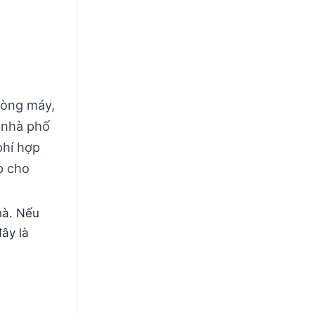
hòng máy,
i nhà phố
phí hợp
p cho
hà. Nếu
đây là