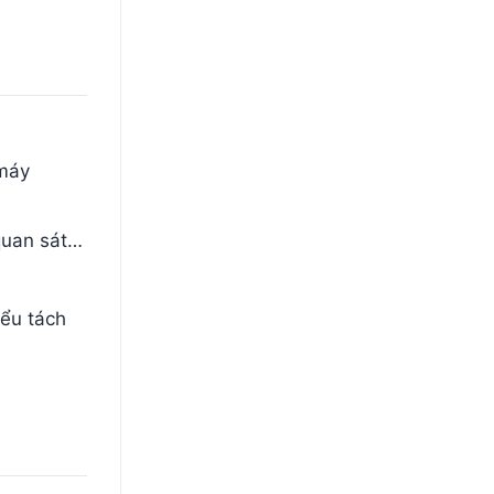
 máy
 quan sát…
iểu tách