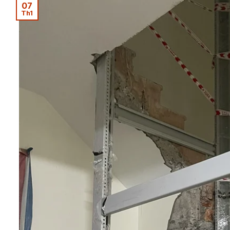
07
Th1