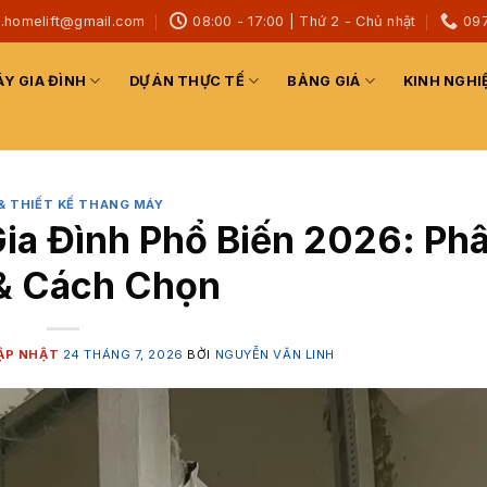
h.homelift@gmail.com
08:00 - 17:00 | Thứ 2 - Chủ nhật
09
Y GIA ĐÌNH
DỰ ÁN THỰC TẾ
BẢNG GIÁ
KINH NGHI
& THIẾT KẾ THANG MÁY
ia Đình Phổ Biến 2026: Ph
 & Cách Chọn
24 THÁNG 7, 2026
BỞI
NGUYỄN VĂN LINH