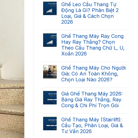
có
Ghế Leo Cầu Thang Tự
bình
luận
Động Là Gì? Phân Biệt 2
ở
Loại, Giá & Cách Chọn
Cầu
Thang
2026
Nhà
Bạn
Không
Có
có
Ghế Thang Máy Ray Cong
Lắp
bình
Được
luận
Hay Ray Thẳng? Chọn
ở
Ghế
Theo Cầu Thang Chữ L, U,
Ghế
Thang
Leo
Máy
Xoắn 2026
Cầu
Không?
Thang
Không
Checklist
Tự
có
7
Ghế Thang Máy Cho Người
Động
bình
Điều
Là
luận
Kiện
Già: Có An Toàn Không,
ở
Gì?
2026
Chọn Loại Nào 2026?
Ghế
Phân
Thang
Biệt
Không
Máy
2
có
Ray
Loại,
Giá Ghế Thang Máy 2026:
bình
Cong
Giá
luận
Bảng Giá Ray Thẳng, Ray
Hay
&
ở
Ray
Cách
Cong & Chi Phí Trọn Gói
Ghế
Thẳng?
Chọn
Thang
Chọn
Không
2026
Máy
Theo
có
Cho
Ghế Thang Máy (Stairlift):
Cầu
bình
Người
Thang
luận
Cấu Tạo, Phân Loại, Giá &
Già:
ở
Chữ
Có
Tư Vấn 2026
Giá
L,
An
Ghế
U,
Toàn
Không