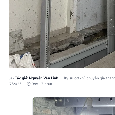
✍️
Tác giả: Nguyễn Văn Linh
— Kỹ sư cơ khí, chuyên gia than
7/2026 · ⏱️ Đọc ~7 phút