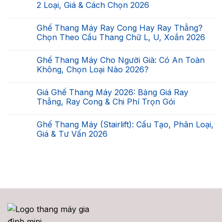
luận
2 Loại, Giá & Cách Chọn 2026
ở
Cầu
Không
Thang
có
Ghế Thang Máy Ray Cong Hay Ray Thẳng?
Nhà
bình
Bạn
luận
Chọn Theo Cầu Thang Chữ L, U, Xoắn 2026
Có
ở
Lắp
Ghế
Không
Được
Leo
có
Ghế Thang Máy Cho Người Già: Có An Toàn
Ghế
Cầu
bình
Thang
Thang
luận
Không, Chọn Loại Nào 2026?
Máy
Tự
ở
Không?
Động
Ghế
Không
Checklist
Là
Thang
có
Giá Ghế Thang Máy 2026: Bảng Giá Ray
7
Gì?
Máy
bình
Điều
Phân
Ray
luận
Thẳng, Ray Cong & Chi Phí Trọn Gói
Kiện
Biệt
Cong
ở
2026
2
Hay
Ghế
Không
Loại,
Ray
Thang
có
Ghế Thang Máy (Stairlift): Cấu Tạo, Phân Loại,
Giá
Thẳng?
Máy
bình
&
Chọn
Cho
luận
Giá & Tư Vấn 2026
Cách
Theo
Người
ở
Chọn
Cầu
Già:
Giá
Không
2026
Thang
Có
Ghế
có
Chữ
An
Thang
bình
L,
Toàn
Máy
luận
U,
Không,
2026:
ở
Xoắn
Chọn
Bảng
Ghế
2026
Loại
Giá
Thang
Nào
Ray
Máy
2026?
Thẳng,
(Stairlift):
Ray
Cấu
Cong
Tạo,
&
Phân
Chi
Loại,