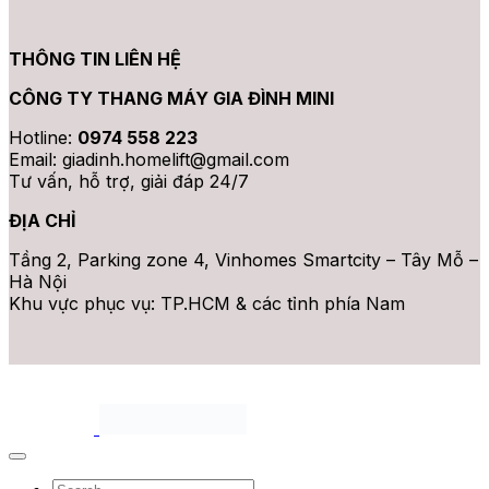
THÔNG TIN LIÊN HỆ
CÔNG TY THANG MÁY GIA ĐÌNH MINI
Hotline:
0974 558 223
Email: giadinh.homelift@gmail.com
Tư vấn, hỗ trợ, giải đáp 24/7
ĐỊA CHỈ
Tầng 2, Parking zone 4, Vinhomes Smartcity – Tây Mỗ –
Hà Nội
Khu vực phục vụ: TP.HCM & các tỉnh phía Nam
Bản quyền thuộc 2026 ©
Thang Máy Mini. All rights
reserved.