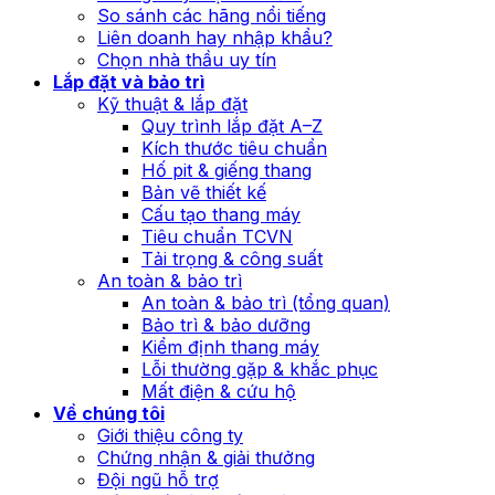
So sánh các hãng nổi tiếng
Liên doanh hay nhập khẩu?
Chọn nhà thầu uy tín
Lắp đặt và bảo trì
Kỹ thuật & lắp đặt
Quy trình lắp đặt A–Z
Kích thước tiêu chuẩn
Hố pit & giếng thang
Bản vẽ thiết kế
Cấu tạo thang máy
Tiêu chuẩn TCVN
Tải trọng & công suất
An toàn & bảo trì
An toàn & bảo trì (tổng quan)
Bảo trì & bảo dưỡng
Kiểm định thang máy
Lỗi thường gặp & khắc phục
Mất điện & cứu hộ
Về chúng tôi
Giới thiệu công ty
Chứng nhận & giải thưởng
Đội ngũ hỗ trợ