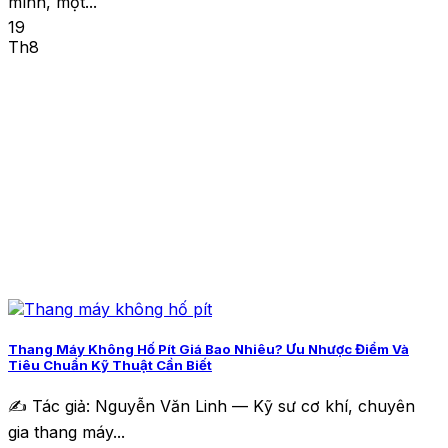
mình, một...
19
Th8
Thang Máy Không Hố Pít Giá Bao Nhiêu? Ưu Nhược Điểm Và
Tiêu Chuẩn Kỹ Thuật Cần Biết
✍️ Tác giả: Nguyễn Văn Linh — Kỹ sư cơ khí, chuyên
gia thang máy...