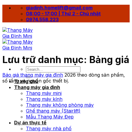
Bỏ
giadinh.homelift@gmail.com
qua
08:00 - 17:00 | Thứ 2 - Chủ nhật
nội
0974.558.223
dung
Lưu trữ danh mục:
Bảng giá
Báo giá thang máy gia đình
2026 theo dòng sản phẩm,
số tầng và nguồn gốc thiết bị.
Trang chủ
Thang máy gia đình
Thang máy mini
Thang máy kính
Thang máy không phòng máy
Ghế thang máy (Stairlift)
Mẫu Thang Máy Đẹp
Dự án thực tế
Thang máy nhà phố