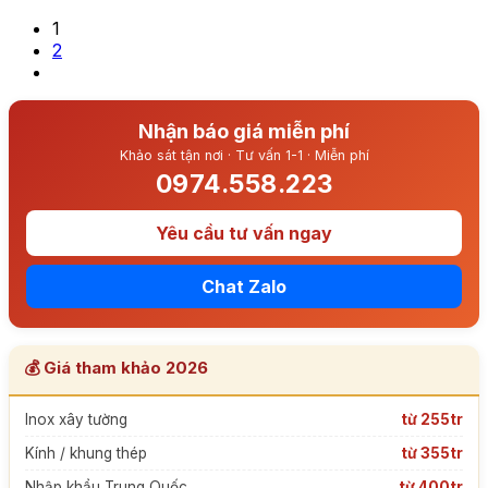
1
2
Nhận báo giá miễn phí
Khảo sát tận nơi · Tư vấn 1-1 · Miễn phí
0974.558.223
Yêu cầu tư vấn ngay
Chat Zalo
💰 Giá tham khảo 2026
Inox xây tường
từ 255tr
Kính / khung thép
từ 355tr
Nhập khẩu Trung Quốc
từ 400tr