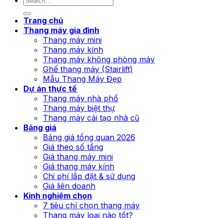
Trang chủ
Thang máy gia đình
Thang máy mini
Thang máy kính
Thang máy không phòng máy
Ghế thang máy (Stairlift)
Mẫu Thang Máy Đẹp
Dự án thực tế
Thang máy nhà phố
Thang máy biệt thự
Thang máy cải tạo nhà cũ
Bảng giá
Bảng giá tổng quan 2026
Giá theo số tầng
Giá thang máy mini
Giá thang máy kính
Chi phí lắp đặt & sử dụng
Giá liên doanh
Kinh nghiệm chọn
7 tiêu chí chọn thang máy
Thang máy loại nào tốt?