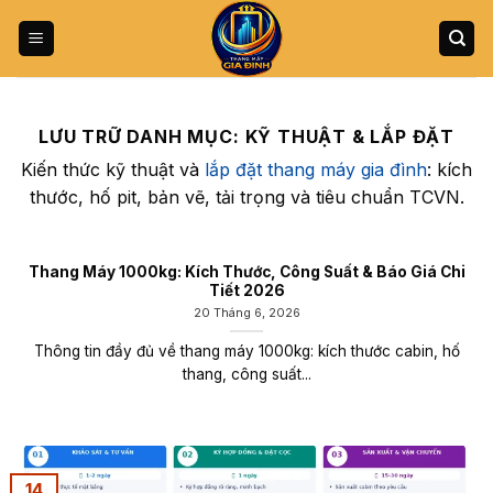
Bỏ
qua
nội
dung
LƯU TRỮ DANH MỤC:
KỸ THUẬT & LẮP ĐẶT
Kiến thức kỹ thuật và
lắp đặt thang máy gia đình
: kích
thước, hố pit, bản vẽ, tải trọng và tiêu chuẩn TCVN.
Thang Máy 1000kg: Kích Thước, Công Suất & Báo Giá Chi
Tiết 2026
20 Tháng 6, 2026
Thông tin đầy đủ về thang máy 1000kg: kích thước cabin, hố
thang, công suất...
14