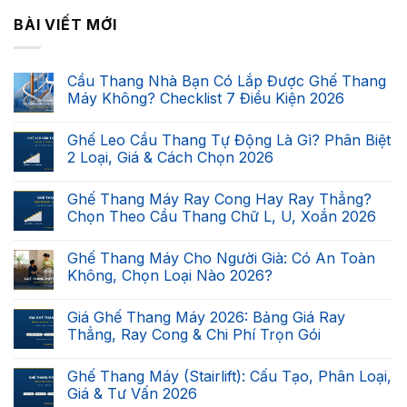
BÀI VIẾT MỚI
Cầu Thang Nhà Bạn Có Lắp Được Ghế Thang
Máy Không? Checklist 7 Điều Kiện 2026
Không
có
Ghế Leo Cầu Thang Tự Động Là Gì? Phân Biệt
bình
luận
2 Loại, Giá & Cách Chọn 2026
ở
Cầu
Không
Thang
có
Ghế Thang Máy Ray Cong Hay Ray Thẳng?
Nhà
bình
Bạn
luận
Chọn Theo Cầu Thang Chữ L, U, Xoắn 2026
Có
ở
Lắp
Ghế
Không
Được
Leo
có
Ghế Thang Máy Cho Người Già: Có An Toàn
Ghế
Cầu
bình
Thang
Thang
luận
Không, Chọn Loại Nào 2026?
Máy
Tự
ở
Không?
Động
Ghế
Không
Checklist
Là
Thang
có
Giá Ghế Thang Máy 2026: Bảng Giá Ray
7
Gì?
Máy
bình
Điều
Phân
Ray
luận
Thẳng, Ray Cong & Chi Phí Trọn Gói
Kiện
Biệt
Cong
ở
2026
2
Hay
Ghế
Không
Loại,
Ray
Thang
có
Ghế Thang Máy (Stairlift): Cấu Tạo, Phân Loại,
Giá
Thẳng?
Máy
bình
&
Chọn
Cho
luận
Giá & Tư Vấn 2026
Cách
Theo
Người
ở