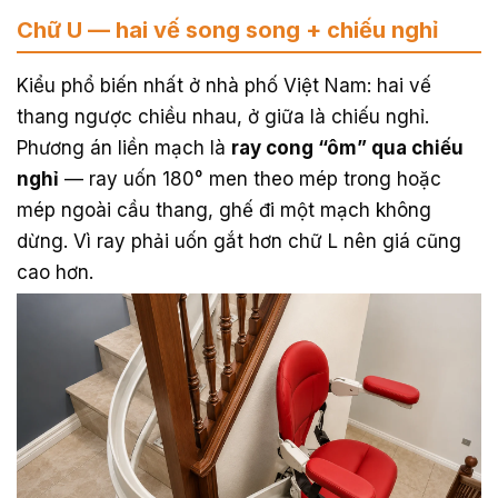
Chữ U — hai vế song song + chiếu nghỉ
Kiểu phổ biến nhất ở nhà phố Việt Nam: hai vế
thang ngược chiều nhau, ở giữa là chiếu nghỉ.
Phương án liền mạch là
ray cong “ôm” qua chiếu
nghỉ
— ray uốn 180° men theo mép trong hoặc
mép ngoài cầu thang, ghế đi một mạch không
dừng. Vì ray phải uốn gắt hơn chữ L nên giá cũng
cao hơn.