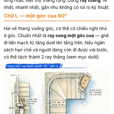
lửng hoặc biệt thự thang rộng. Dùng
ray thẳng
: rẻ
nhất, nhanh nhất, gần như không có rủi ro kỹ thuật.
Chữ L — một góc cua 90°
Hai vế thang vuông góc, có thể có chiếu nghỉ nhỏ
ở góc. Chuẩn nhất là
ray cong một góc cua
— ghế
đi liền mạch từ tầng dưới lên tầng trên. Nếu ngân
sách hạn chế và người dùng còn đi được vài bước,
có thể tách thành 2 ray thẳng (xem mục dưới).