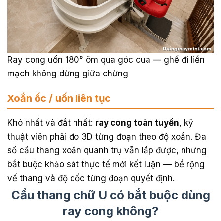
Ray cong uốn 180° ôm qua góc cua — ghế đi liền
mạch không dừng giữa chừng
Xoắn ốc / uốn liên tục
Khó nhất và đắt nhất:
ray cong toàn tuyến
, kỹ
thuật viên phải đo 3D từng đoạn theo độ xoắn. Đa
số cầu thang xoắn quanh trụ vẫn lắp được, nhưng
bắt buộc khảo sát thực tế mới kết luận — bề rộng
vế thang và độ dốc từng đoạn quyết định.
Cầu thang chữ U có bắt buộc dùng
ray cong không?