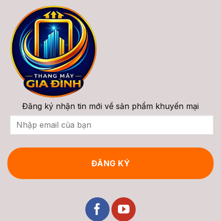
Ray
Cấu
Cong
Tạo,
&
Phân
Chi
Loại,
Phí
Giá
Trọn
&
Gói
Tư
Vấn
2026
Đăng ký nhận tin mới về sản phẩm khuyến mại