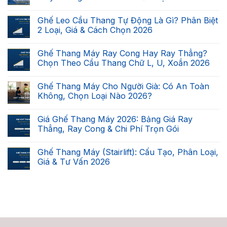
Không
có
Ghế Leo Cầu Thang Tự Động Là Gì? Phân Biệt
bình
luận
2 Loại, Giá & Cách Chọn 2026
ở
Cầu
Không
Thang
có
Ghế Thang Máy Ray Cong Hay Ray Thẳng?
Nhà
bình
Bạn
luận
Chọn Theo Cầu Thang Chữ L, U, Xoắn 2026
Có
ở
Lắp
Ghế
Không
Được
Leo
có
Ghế Thang Máy Cho Người Già: Có An Toàn
Ghế
Cầu
bình
Thang
Thang
luận
Không, Chọn Loại Nào 2026?
Máy
Tự
ở
Không?
Động
Ghế
Không
Checklist
Là
Thang
có
Giá Ghế Thang Máy 2026: Bảng Giá Ray
7
Gì?
Máy
bình
Điều
Phân
Ray
luận
Thẳng, Ray Cong & Chi Phí Trọn Gói
Kiện
Biệt
Cong
ở
2026
2
Hay
Ghế
Không
Loại,
Ray
Thang
có
Ghế Thang Máy (Stairlift): Cấu Tạo, Phân Loại,
Giá
Thẳng?
Máy
bình
&
Chọn
Cho
luận
Giá & Tư Vấn 2026
Cách
Theo
Người
ở
Chọn
Cầu
Già:
Giá
Không
2026
Thang
Có
Ghế
có
Chữ
An
Thang
bình
L,
Toàn
Máy
luận
U,
Không,
2026:
ở
Xoắn
Chọn
Bảng
Ghế
2026
Loại
Giá
Thang
Nào
Ray
Máy
2026?
Thẳng,
(Stairlift):