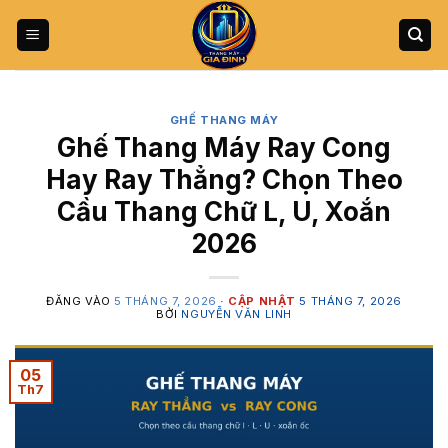
Bỏ
qua
nội
dung
GHẾ THANG MÁY
Ghế Thang Máy Ray Cong
Hay Ray Thẳng? Chọn Theo
Cầu Thang Chữ L, U, Xoắn
2026
ĐĂNG VÀO
5 THÁNG 7, 2026
5 THÁNG 7, 2026
BỞI
NGUYỄN VĂN LINH
05
Th7