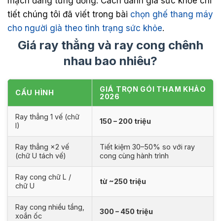
mạch đáng từng đồng. Cách đánh giá sức khỏe chi
tiết chúng tôi đã viết trong bài
chọn ghế thang máy
cho người già theo tình trạng sức khỏe
.
Giá ray thẳng và ray cong chênh
nhau bao nhiêu?
GIÁ TRỌN GÓI THAM KHẢO
CẤU HÌNH
2026
Ray thẳng 1 vế (chữ
150 – 200 triệu
I)
Ray thẳng ×2 vế
Tiết kiệm 30–50% so với ray
(chữ U tách vế)
cong cùng hành trình
Ray cong chữ L /
từ ~250 triệu
chữ U
Ray cong nhiều tầng,
300 – 450 triệu
xoắn ốc