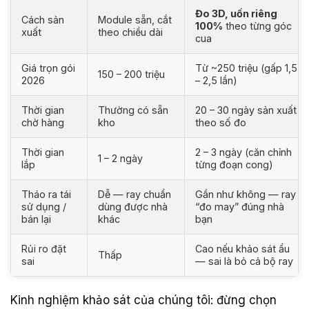
Đo 3D, uốn riêng
Cách sản
Module sẵn, cắt
100%
theo từng góc
xuất
theo chiều dài
cua
Giá trọn gói
Từ ~250 triệu (gấp 1,5
150 – 200 triệu
2026
– 2,5 lần)
Thời gian
Thường có sẵn
20 – 30 ngày sản xuất
chờ hàng
kho
theo số đo
Thời gian
2 – 3 ngày (căn chỉnh
1 – 2 ngày
lắp
từng đoạn cong)
Tháo ra tái
Dễ — ray chuẩn
Gần như không — ray
sử dụng /
dùng được nhà
“đo may” đúng nhà
bán lại
khác
bạn
Rủi ro đặt
Cao nếu khảo sát ẩu
Thấp
sai
— sai là bỏ cả bộ ray
Kinh nghiệm khảo sát của chúng tôi: đừng chọn