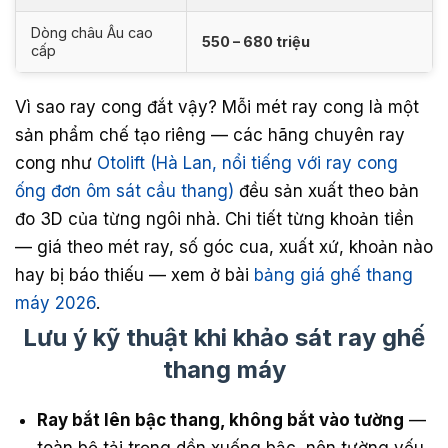
Dòng châu Âu cao
550 – 680 triệu
cấp
Vì sao ray cong đắt vậy? Mỗi mét ray cong là một
sản phẩm chế tạo riêng — các hãng chuyên ray
cong như
Otolift (Hà Lan, nổi tiếng với ray cong
ống đơn ôm sát cầu thang)
đều sản xuất theo bản
đo 3D của từng ngôi nhà. Chi tiết từng khoản tiền
— giá theo mét ray, số góc cua, xuất xứ, khoản nào
hay bị báo thiếu — xem ở bài
bảng giá ghế thang
máy 2026
.
Lưu ý kỹ thuật khi khảo sát ray ghế
thang máy
Ray bắt lên bậc thang, không bắt vào tường
—
toàn bộ tải trọng dồn xuống bậc, nên tường yếu,