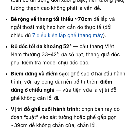
tường thạch cao không phải là vấn đề.
Bề rộng vế thang tối thiểu ~70cm
để lắp và
ngồi thoải mái; hẹp hơn cần đo thực tế (đối
chiếu đủ
7 điều kiện lắp ghế thang máy
).
Độ dốc tối đa khoảng 52°
— cầu thang Việt
Nam thường 33–42°, đa số đạt; thang quá dốc
phải kiểm tra model chịu dốc cao.
Điểm dừng và điểm sạc:
ghế sạc ở hai đầu hành
trình; với ray cong dài nên bố trí thêm
điểm
dừng ở chiếu nghỉ
— vừa tiện vừa là vị trí đỗ
ghế không cản lối đi.
Vị trí đỗ ghế cuối hành trình:
chọn bản ray có
đoạn “quặt” vào sát tường hoặc ghế gấp gọn
~39cm để không chắn cửa, chắn lối.