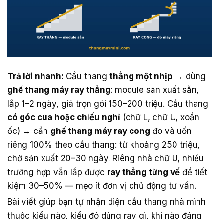
Trả lời nhanh:
Cầu thang
thẳng một nhịp
→ dùng
ghế thang máy ray thẳng
: module sản xuất sẵn,
lắp 1–2 ngày, giá trọn gói 150–200 triệu. Cầu thang
có góc cua hoặc chiếu nghỉ
(chữ L, chữ U, xoắn
ốc) → cần
ghế thang máy ray cong
đo và uốn
riêng 100% theo cầu thang: từ khoảng 250 triệu,
chờ sản xuất 20–30 ngày. Riêng nhà chữ U, nhiều
trường hợp vẫn lắp được
ray thẳng từng vế
để tiết
kiệm 30–50% — mẹo ít đơn vị chủ động tư vấn.
Bài viết giúp bạn tự nhận diện cầu thang nhà mình
thuộc kiểu nào, kiểu đó dùng ray gì, khi nào đáng