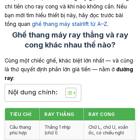
chi tiền cho ray cong và khi nào không cần. Nếu
bạn mới tìm hiểu thiết bị này, hãy đọc trước bài
tổng quan
ghế thang máy stairlift từ A–Z
.
Ghế thang máy ray thẳng và ray
cong khác nhau thế nào?
Cùng một chiếc ghế, khác biệt lớn nhất — và cũng
là thứ quyết định phần lớn giá tiền — nằm ở
đường
ray
:
Nội dung chính:
TIÊU CHÍ
RAY THẲNG
RAY CONG
Cầu thang
Thẳng 1 nhịp
Chữ L, chữ U, xoắn
phù hợp
(chữ I)
ốc, có chiếu nghỉ