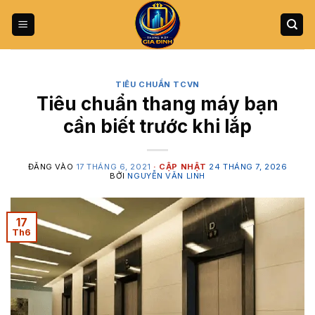
Bỏ
qua
nội
dung
TIÊU CHUẨN TCVN
Tiêu chuẩn thang máy bạn
cần biết trước khi lắp
ĐĂNG VÀO
17 THÁNG 6, 2021
24 THÁNG 7, 2026
BỞI
NGUYỄN VĂN LINH
17
Th6