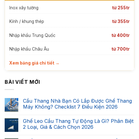
Inox xây tường
từ 255tr
Kính / khung thép
từ 355tr
Nhập khẩu Trung Quốc
từ 400tr
Nhập khẩu Châu Âu
từ 700tr
Xem bảng giá chi tiết →
BÀI VIẾT MỚI
Cầu Thang Nhà Bạn Có Lắp Được Ghế Thang
Máy Không? Checklist 7 Điều Kiện 2026
Không
có
Ghế Leo Cầu Thang Tự Động Là Gì? Phân Biệt
bình
luận
2 Loại, Giá & Cách Chọn 2026
ở
Cầu
Không
Thang
có