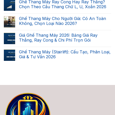
Ghế Thang Máy Ray Cong Hay Ray Thẳng?
Nhà
bình
Bạn
luận
Chọn Theo Cầu Thang Chữ L, U, Xoắn 2026
Có
ở
Lắp
Ghế
Không
Được
Leo
có
Ghế Thang Máy Cho Người Già: Có An Toàn
Ghế
Cầu
bình
Thang
Thang
luận
Không, Chọn Loại Nào 2026?
Máy
Tự
ở
Không?
Động
Ghế
Không
Checklist
Là
Thang
có
Giá Ghế Thang Máy 2026: Bảng Giá Ray
7
Gì?
Máy
bình
Điều
Phân
Ray
luận
Thẳng, Ray Cong & Chi Phí Trọn Gói
Kiện
Biệt
Cong
ở
2026
2
Hay
Ghế
Không
Loại,
Ray
Thang
có
Ghế Thang Máy (Stairlift): Cấu Tạo, Phân Loại,
Giá
Thẳng?
Máy
bình
&
Chọn
Cho
luận
Giá & Tư Vấn 2026
Cách
Theo
Người
ở
Chọn
Cầu
Già:
Giá
Không
2026
Thang
Có
Ghế
có
Chữ
An
Thang
bình
L,
Toàn
Máy
luận
U,
Không,
2026:
ở
Xoắn
Chọn
Bảng
Ghế
2026
Loại
Giá
Thang
Nào
Ray
Máy
2026?
Thẳng,
(Stairlift):
Ray
Cấu
Cong
Tạo,
&
Phân
Chi
Loại,
Phí
Giá
Trọn
&
Gói
Tư