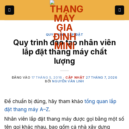
Bỏ
qua
nội
dung
QUY TRÌNH LẮP ĐẶT
Quy trình đào tạo nhân viên
lắp đặt thang máy chất
lượng
ĐĂNG VÀO
17 THÁNG 5, 2016
27 THÁNG 7, 2026
BỞI
NGUYỄN VĂN LINH
Để chuẩn bị đúng, hãy tham khảo
tổng quan lắp
đặt thang máy A–Z
.
Nhân viên lắp đặt thang máy được gọi bằng một số
tên gọi khác nhau, bao gồm cả nhà xây dựng