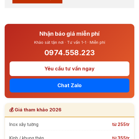
Nhận báo giá miễn phí
Khảo sát tận nơi · Tư vấn 1-1 · Miễn phí
0974.558.223
Yêu cầu tư vấn ngay
Chat Zalo
💰 Giá tham khảo 2026
Inox xây tường
từ 255tr
Kính / khung thép
từ 355tr