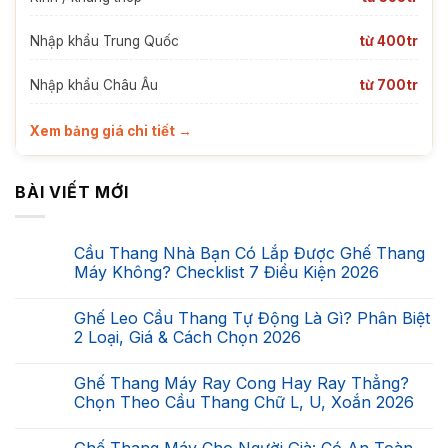
Nhập khẩu Trung Quốc
từ 400tr
Nhập khẩu Châu Âu
từ 700tr
Xem bảng giá chi tiết →
BÀI VIẾT MỚI
Cầu Thang Nhà Bạn Có Lắp Được Ghế Thang
Máy Không? Checklist 7 Điều Kiện 2026
Không
có
Ghế Leo Cầu Thang Tự Động Là Gì? Phân Biệt
bình
luận
2 Loại, Giá & Cách Chọn 2026
ở
Cầu
Không
Thang
có
Ghế Thang Máy Ray Cong Hay Ray Thẳng?
Nhà
bình
Bạn
luận
Chọn Theo Cầu Thang Chữ L, U, Xoắn 2026
Có
ở
Lắp
Ghế
Không
Được
Leo
có