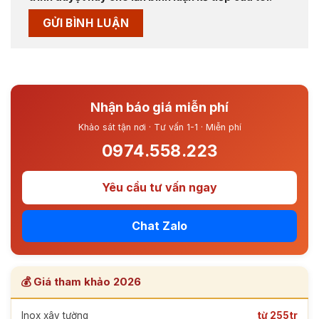
Nhận báo giá miễn phí
Khảo sát tận nơi · Tư vấn 1-1 · Miễn phí
0974.558.223
Yêu cầu tư vấn ngay
Chat Zalo
💰 Giá tham khảo 2026
Inox xây tường
từ 255tr