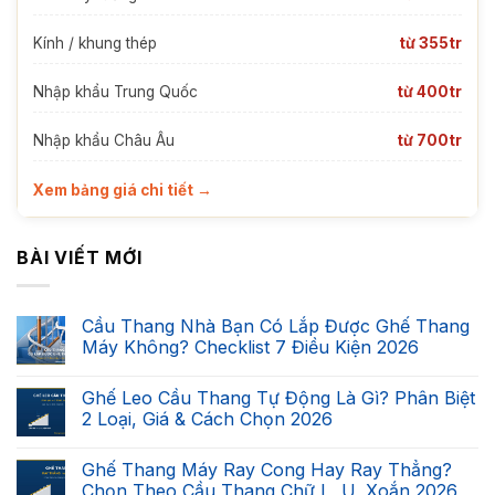
Kính / khung thép
từ 355tr
Nhập khẩu Trung Quốc
từ 400tr
Nhập khẩu Châu Âu
từ 700tr
Xem bảng giá chi tiết →
BÀI VIẾT MỚI
Cầu Thang Nhà Bạn Có Lắp Được Ghế Thang
Máy Không? Checklist 7 Điều Kiện 2026
Không
có
Ghế Leo Cầu Thang Tự Động Là Gì? Phân Biệt
bình
luận
2 Loại, Giá & Cách Chọn 2026
ở
Cầu
Không
Thang
có
Ghế Thang Máy Ray Cong Hay Ray Thẳng?
Nhà
bình
Bạn
luận
Chọn Theo Cầu Thang Chữ L, U, Xoắn 2026