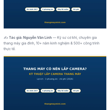
✍️
Tác giả: Nguyễn Văn Linh
— Kỹ sư cơ khí, chuyên gia
thang máy gia đình, 10+ năm kinh nghiệm & 500+ công trình
thực tế.