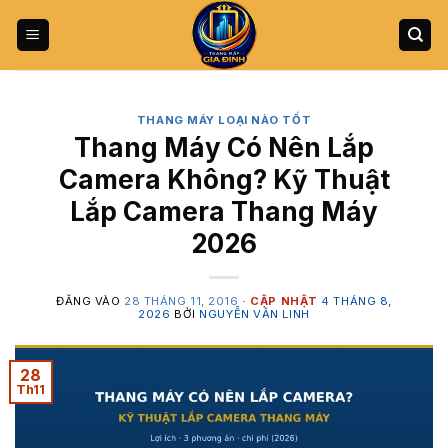
Bỏ
qua
nội
dung
THANG MÁY LOẠI NÀO TỐT
Thang Máy Có Nên Lắp
Camera Không? Kỹ Thuật
Lắp Camera Thang Máy
2026
ĐĂNG VÀO
28 THÁNG 11, 2016
4 THÁNG 8,
2026
BỞI
NGUYỄN VĂN LINH
28
Th11