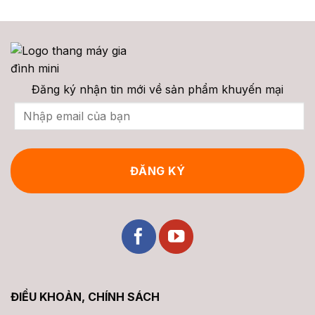
Xoắn
Chọn
Bảng
Ghế
2026
Loại
Giá
Thang
Nào
Ray
Máy
2026?
Thẳng,
(Stairlift):
Ray
Cấu
Cong
Tạo,
&
Phân
Chi
Loại,
Phí
Giá
Trọn
&
Đăng ký nhận tin mới về sản phẩm khuyến mại
Gói
Tư
Vấn
2026
ĐIỀU KHOẢN, CHÍNH SÁCH