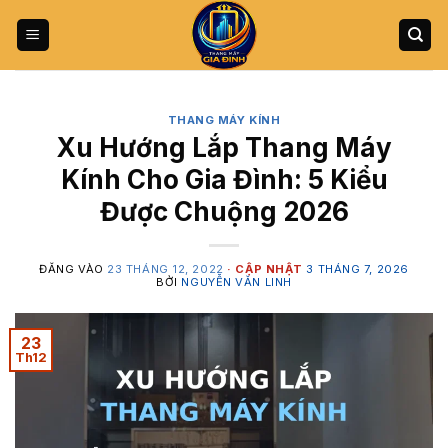
Bỏ
qua
nội
dung
THANG MÁY KÍNH
Xu Hướng Lắp Thang Máy
Kính Cho Gia Đình: 5 Kiểu
Được Chuộng 2026
ĐĂNG VÀO
23 THÁNG 12, 2022
3 THÁNG 7, 2026
BỞI
NGUYỄN VĂN LINH
23
Th12