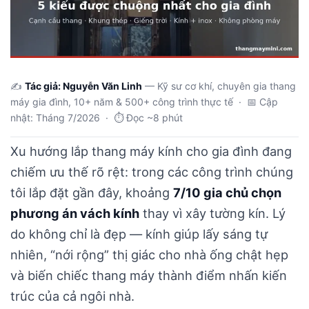
✍️
Tác giả: Nguyễn Văn Linh
— Kỹ sư cơ khí, chuyên gia thang
máy gia đình, 10+ năm & 500+ công trình thực tế · 📅 Cập
nhật: Tháng 7/2026 · ⏱️ Đọc ~8 phút
Xu hướng lắp thang máy kính cho gia đình đang
chiếm ưu thế rõ rệt: trong các công trình chúng
tôi lắp đặt gần đây, khoảng
7/10 gia chủ chọn
phương án vách kính
thay vì xây tường kín. Lý
do không chỉ là đẹp — kính giúp lấy sáng tự
nhiên, “nới rộng” thị giác cho nhà ống chật hẹp
và biến chiếc thang máy thành điểm nhấn kiến
trúc của cả ngôi nhà.