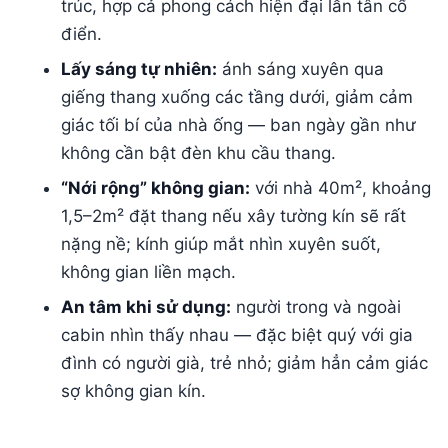
trúc, hợp cả phong cách hiện đại lẫn tân cổ
điển.
Lấy sáng tự nhiên:
ánh sáng xuyên qua
giếng thang xuống các tầng dưới, giảm cảm
giác tối bí của nhà ống — ban ngày gần như
không cần bật đèn khu cầu thang.
“Nới rộng” không gian:
với nhà 40m², khoảng
1,5–2m² đặt thang nếu xây tường kín sẽ rất
nặng nề; kính giúp mắt nhìn xuyên suốt,
không gian liền mạch.
An tâm khi sử dụng:
người trong và ngoài
cabin nhìn thấy nhau — đặc biệt quý với gia
đình có người già, trẻ nhỏ; giảm hẳn cảm giác
sợ không gian kín.