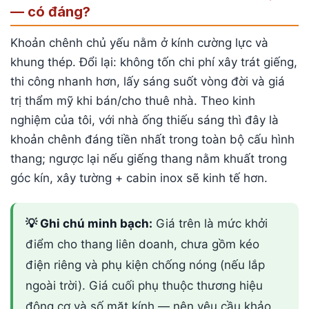
— có đáng?
Khoản chênh chủ yếu nằm ở kính cường lực và
khung thép. Đổi lại: không tốn chi phí xây trát giếng,
thi công nhanh hơn, lấy sáng suốt vòng đời và giá
trị thẩm mỹ khi bán/cho thuê nhà. Theo kinh
nghiệm của tôi, với nhà ống thiếu sáng thì đây là
khoản chênh đáng tiền nhất trong toàn bộ cấu hình
thang; ngược lại nếu giếng thang nằm khuất trong
góc kín, xây tường + cabin inox sẽ kinh tế hơn.
💡 Ghi chú minh bạch:
Giá trên là mức khởi
điểm cho thang liên doanh, chưa gồm kéo
điện riêng và phụ kiện chống nóng (nếu lắp
ngoài trời). Giá cuối phụ thuộc thương hiệu
động cơ và số mặt kính — nên yêu cầu khảo