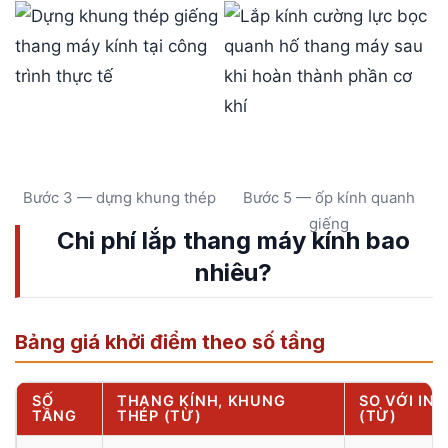
Bước 3 — dựng khung thép
Bước 5 — ốp kính quanh
giếng
Chi phí lắp thang máy kính bao
nhiêu?
Bảng giá khởi điểm theo số tầng
SỐ
THANG KÍNH, KHUNG
SO VỚI IN
TẦNG
THÉP (TỪ)
(TỪ)