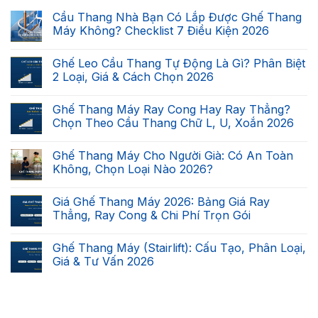
Cầu Thang Nhà Bạn Có Lắp Được Ghế Thang
Máy Không? Checklist 7 Điều Kiện 2026
Không
có
Ghế Leo Cầu Thang Tự Động Là Gì? Phân Biệt
bình
luận
2 Loại, Giá & Cách Chọn 2026
ở
Cầu
Không
Thang
có
Ghế Thang Máy Ray Cong Hay Ray Thẳng?
Nhà
bình
Bạn
luận
Chọn Theo Cầu Thang Chữ L, U, Xoắn 2026
Có
ở
Lắp
Ghế
Không
Được
Leo
có
Ghế Thang Máy Cho Người Già: Có An Toàn
Ghế
Cầu
bình
Thang
Thang
luận
Không, Chọn Loại Nào 2026?
Máy
Tự
ở
Không?
Động
Ghế
Không
Checklist
Là
Thang
có
Giá Ghế Thang Máy 2026: Bảng Giá Ray
7
Gì?
Máy
bình
Điều
Phân
Ray
luận
Thẳng, Ray Cong & Chi Phí Trọn Gói
Kiện
Biệt
Cong
ở
2026
2
Hay
Ghế
Không
Loại,
Ray
Thang
có
Ghế Thang Máy (Stairlift): Cấu Tạo, Phân Loại,
Giá
Thẳng?
Máy
bình
&
Chọn
Cho
luận
Giá & Tư Vấn 2026
Cách
Theo
Người
ở
Chọn
Cầu
Già:
Giá
Không
2026
Thang
Có
Ghế
có
Chữ
An
Thang
bình
L,
Toàn
Máy
luận
U,
Không,
2026:
ở