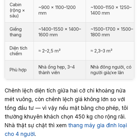
Cabin
~900 × 1100–1200
~1000–1150 × 1250–
(rộng ×
mm
1400 mm
sâu)
Giếng
~1400–1550 × 1400–
~1500–1700 × 1500–
thang
1600 mm
1800 mm
Diện tích
≈ 2–2,5 m²
≈ 2,3–3 m²
chiếm
Nhà ống hẹp, 3–4
Nhà đông người, có
Phù hợp
thành viên
người già/xe lăn
Chênh lệch diện tích giữa hai cỡ chỉ khoảng nửa
mét vuông, còn chênh lệch giá không lớn so với
tổng đầu tư — vì vậy nếu mặt bằng cho phép, tôi
thường khuyên khách chọn 450 kg cho rộng rãi.
Nhà thật sự chật thì xem
thang máy gia đình loại
cho 4 người
.