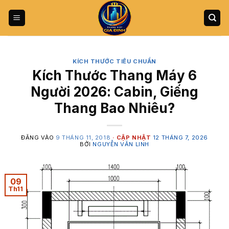
Bỏ
qua
nội
dung
KÍCH THƯỚC TIÊU CHUẨN
Kích Thước Thang Máy 6
Người 2026: Cabin, Giếng
Thang Bao Nhiêu?
ĐĂNG VÀO
9 THÁNG 11, 2018
12 THÁNG 7, 2026
BỞI
NGUYỄN VĂN LINH
09
Th11