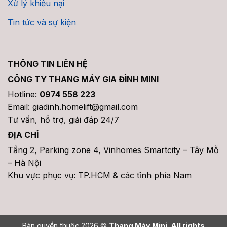
Xử lý khiếu nại
Tin tức và sự kiện
THÔNG TIN LIÊN HỆ
CÔNG TY THANG MÁY GIA ĐÌNH MINI
Hotline:
0974 558 223
Email: giadinh.homelift@gmail.com
Tư vấn, hỗ trợ, giải đáp 24/7
ĐỊA CHỈ
Tầng 2, Parking zone 4, Vinhomes Smartcity – Tây Mỗ
– Hà Nội
Khu vực phục vụ: TP.HCM & các tỉnh phía Nam
Bản quyền thuộc 2026 ©
Thang Máy Mini. All rights