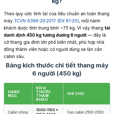
kg?
Theo quy ước tính tải của tiêu chuẩn an toàn thang
máy
TCVN 6396-20:2017 (EN 81-20)
, mỗi hành
khách được tính trung bình ~75 kg. Vì vậy thang
tải
danh định 450 kg tương đương 6 người
— đây là
cỡ thang gia đình lớn phổ biến nhất, phù hợp nhà
đông thành viên hoặc có người dùng xe lăn cần
cabin sâu.
Bảng kích thước chi tiết thang máy
6 người (450 kg)
KÍCH
HẠNG
THƯỚC
GHI CHÚ
MỤC
THAM
KHẢO
1000–1150 ×
Cabin (rộng
Cao cabin 2100–2300