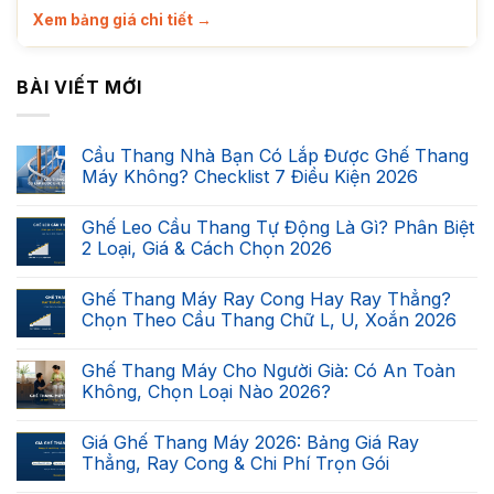
Xem bảng giá chi tiết →
BÀI VIẾT MỚI
Cầu Thang Nhà Bạn Có Lắp Được Ghế Thang
Máy Không? Checklist 7 Điều Kiện 2026
Không
có
Ghế Leo Cầu Thang Tự Động Là Gì? Phân Biệt
bình
luận
2 Loại, Giá & Cách Chọn 2026
ở
Cầu
Không
Thang
có
Ghế Thang Máy Ray Cong Hay Ray Thẳng?
Nhà
bình
Bạn
luận
Chọn Theo Cầu Thang Chữ L, U, Xoắn 2026
Có
ở
Lắp
Ghế
Không
Được
Leo
có
Ghế Thang Máy Cho Người Già: Có An Toàn
Ghế
Cầu
bình
Thang
Thang
luận
Không, Chọn Loại Nào 2026?
Máy
Tự
ở
Không?
Động
Ghế
Không
Checklist
Là
Thang
có
Giá Ghế Thang Máy 2026: Bảng Giá Ray
7
Gì?
Máy
bình
Điều
Phân
Ray
luận
Thẳng, Ray Cong & Chi Phí Trọn Gói
Kiện
Biệt
Cong
ở
2026
2
Hay
Ghế
Không