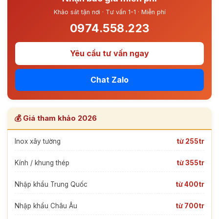
Khảo sát tận nơi · Tư vấn 1-1 · Miễn phí
0974.558.223
Yêu cầu tư vấn ngay
Chat Zalo
💰 Giá tham khảo 2026
Inox xây tường
từ 255tr
Kính / khung thép
từ 355tr
Nhập khẩu Trung Quốc
từ 400tr
Nhập khẩu Châu Âu
từ 700tr