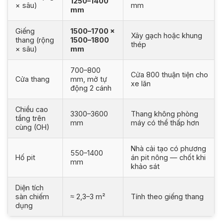
1250–1400
× sâu)
mm
mm
Giếng
1500–1700 ×
Xây gạch hoặc khung
thang (rộng
1500–1800
thép
× sâu)
mm
700–800
Cửa 800 thuận tiện cho
Cửa thang
mm, mở tự
xe lăn
động 2 cánh
Chiều cao
3300–3600
Thang không phòng
tầng trên
mm
máy có thể thấp hơn
cùng (OH)
Nhà cải tạo có phương
550–1400
Hố pit
án pit nông — chốt khi
mm
khảo sát
Diện tích
sàn chiếm
≈ 2,3–3 m²
Tính theo giếng thang
dụng