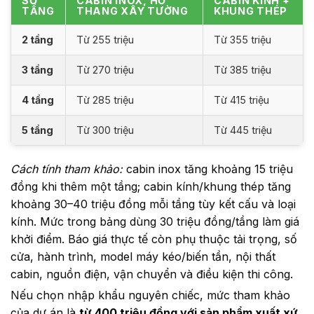
SỐ
CABIN INOX, HỐ
CABIN KÍNH +
TẦNG
THANG XÂY TƯỜNG
KHUNG THÉP
2 tầng
Từ 255 triệu
Từ 355 triệu
3 tầng
Từ 270 triệu
Từ 385 triệu
4 tầng
Từ 285 triệu
Từ 415 triệu
5 tầng
Từ 300 triệu
Từ 445 triệu
Cách tính tham khảo:
cabin inox tăng khoảng 15 triệu
đồng khi thêm một tầng; cabin kính/khung thép tăng
khoảng 30–40 triệu đồng mỗi tầng tùy kết cấu và loại
kính. Mức trong bảng dùng 30 triệu đồng/tầng làm giá
khởi điểm. Báo giá thực tế còn phụ thuộc tải trọng, số
cửa, hành trình, model máy kéo/biến tần, nội thất
cabin, nguồn điện, vận chuyển và điều kiện thi công.
Nếu chọn nhập khẩu nguyên chiếc, mức tham khảo
của dự án là
từ 400 triệu đồng với sản phẩm xuất xứ