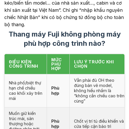
kéo/biến tần model… của nhà sản xuất…, cabin và cơ
khí sản xuất tại Việt Nam”. Chỉ ghi “nhập khẩu nguyên
chiếc Nhật Bản” khi có bộ chứng từ đồng bộ cho toàn
bộ thang.
Thang máy Fuji không phòng máy
phù hợp công trình nào?
MỨC
ĐIỀU KIỆN
LƯU Ý TRƯỚC KHI
PHÙ
CÔNG TRÌNH
CHỌN
HỢP
Vẫn phải đủ OH theo
Nhà phố/biệt thự
đúng bản vẽ model,
hạn chế chiều
Phù
không hiểu nhầm là
cao khối xây trên
hợp
“không cần chiều cao trên
mái
cùng”
Muốn giữ kiến
trúc mái, sân
Phù
Chốt vị trí tủ điều khiển và
thượng hoặc
hợp
cửa tiếp cận bảo trì
đường chân trời