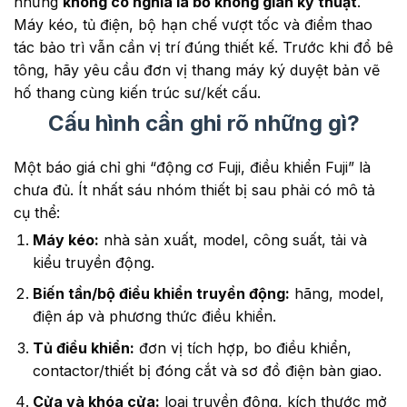
nhưng
không có nghĩa là bỏ không gian kỹ thuật
.
Máy kéo, tủ điện, bộ hạn chế vượt tốc và điểm thao
tác bảo trì vẫn cần vị trí đúng thiết kế. Trước khi đổ bê
tông, hãy yêu cầu đơn vị thang máy ký duyệt bản vẽ
hố thang cùng kiến trúc sư/kết cấu.
Cấu hình cần ghi rõ những gì?
Một báo giá chỉ ghi “động cơ Fuji, điều khiển Fuji” là
chưa đủ. Ít nhất sáu nhóm thiết bị sau phải có mô tả
cụ thể:
Máy kéo:
nhà sản xuất, model, công suất, tải và
kiểu truyền động.
Biến tần/bộ điều khiển truyền động:
hãng, model,
điện áp và phương thức điều khiển.
Tủ điều khiển:
đơn vị tích hợp, bo điều khiển,
contactor/thiết bị đóng cắt và sơ đồ điện bàn giao.
Cửa và khóa cửa:
loại truyền động, kích thước mở