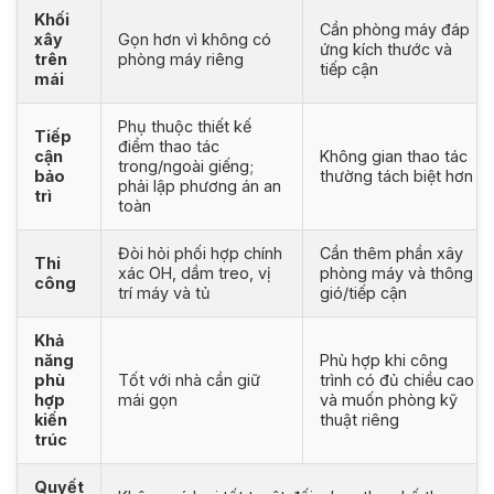
Khối
Cần phòng máy đáp
xây
Gọn hơn vì không có
ứng kích thước và
trên
phòng máy riêng
tiếp cận
mái
Phụ thuộc thiết kế
Tiếp
điểm thao tác
cận
Không gian thao tác
trong/ngoài giếng;
bảo
thường tách biệt hơn
phải lập phương án an
trì
toàn
Đòi hỏi phối hợp chính
Cần thêm phần xây
Thi
xác OH, dầm treo, vị
phòng máy và thông
công
trí máy và tủ
gió/tiếp cận
Khả
năng
Phù hợp khi công
phù
Tốt với nhà cần giữ
trình có đủ chiều cao
hợp
mái gọn
và muốn phòng kỹ
kiến
thuật riêng
trúc
Quyết