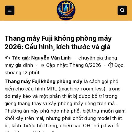
Bỏ
qua
nội
dung
Thang máy Fuji không phòng máy
2026: Cấu hình, kích thước và giá
✍️
Tác giả: Nguyễn Văn Linh
— chuyên gia thang
máy gia đình · 📅 Cập nhật: Tháng 8/2026 · ⏱️ Đọc
khoảng 12 phút
Thang máy Fuji không phòng máy
là cách gọi phổ
biến cho cấu hình MRL (machine-room-less), trong
đó máy kéo và một phần thiết bị được bố trí trong
giếng thang thay vì xây phòng máy riêng trên mái.
Phương án này phù hợp nhà phố, biệt thự muốn giảm
khối xây trên mái, nhưng phải chốt đúng model thiết
bị, kích thước hố thang, chiều cao OH, hố pit và lối