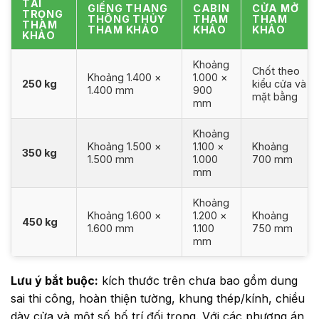
TẢI
GIẾNG THANG
CABIN
CỬA MỞ
TRỌNG
THÔNG THỦY
THAM
THAM
THAM
THAM KHẢO
KHẢO
KHẢO
KHẢO
Khoảng
Chốt theo
Khoảng 1.400 ×
1.000 ×
250 kg
kiểu cửa và
1.400 mm
900
mặt bằng
mm
Khoảng
Khoảng 1.500 ×
1.100 ×
Khoảng
350 kg
1.500 mm
1.000
700 mm
mm
Khoảng
Khoảng 1.600 ×
1.200 ×
Khoảng
450 kg
1.600 mm
1.100
750 mm
mm
Lưu ý bắt buộc:
kích thước trên chưa bao gồm dung
sai thi công, hoàn thiện tường, khung thép/kính, chiều
dày cửa và một số bố trí đối trọng. Với các phương án