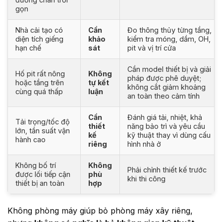
gọn
Nhà cải tạo có
Cần
Đo thông thủy từng tầng,
diện tích giếng
khảo
kiểm tra móng, dầm, OH,
hạn chế
sát
pit và vị trí cửa
Cần model thiết bị và giải
Hố pit rất nông
Không
pháp được phê duyệt;
hoặc tầng trên
tự kết
không cắt giảm khoảng
cùng quá thấp
luận
an toàn theo cảm tính
Cần
Đánh giá tải, nhiệt, khả
Tải trọng/tốc độ
thiết
năng bảo trì và yêu cầu
lớn, tần suất vận
kế
kỹ thuật thay vì dùng cấu
hành cao
riêng
hình nhà ở
Không bố trí
Không
Phải chỉnh thiết kế trước
được lối tiếp cận
phù
khi thi công
thiết bị an toàn
hợp
Không phòng máy giúp bỏ phòng máy xây riêng,