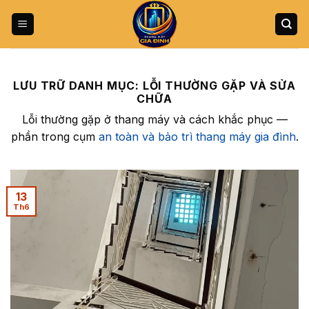
Bỏ
qua
nội
dung
LƯU TRỮ DANH MỤC:
LỖI THƯỜNG GẶP VÀ SỬA
CHỮA
Lỗi thường gặp ở thang máy và cách khắc phục —
phần trong cụm
an toàn và bảo trì thang máy gia đình
.
13
Th6