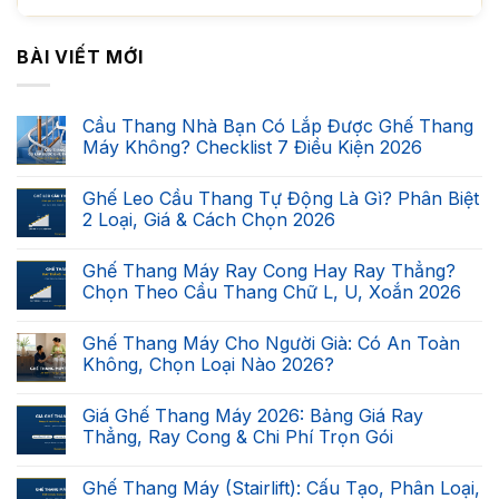
BÀI VIẾT MỚI
Cầu Thang Nhà Bạn Có Lắp Được Ghế Thang
Máy Không? Checklist 7 Điều Kiện 2026
Không
có
Ghế Leo Cầu Thang Tự Động Là Gì? Phân Biệt
bình
luận
2 Loại, Giá & Cách Chọn 2026
ở
Cầu
Không
Thang
có
Ghế Thang Máy Ray Cong Hay Ray Thẳng?
Nhà
bình
Bạn
luận
Chọn Theo Cầu Thang Chữ L, U, Xoắn 2026
Có
ở
Lắp
Ghế
Không
Được
Leo
có
Ghế Thang Máy Cho Người Già: Có An Toàn
Ghế
Cầu
bình
Thang
Thang
luận
Không, Chọn Loại Nào 2026?
Máy
Tự
ở
Không?
Động
Ghế
Không
Checklist
Là
Thang
có
Giá Ghế Thang Máy 2026: Bảng Giá Ray
7
Gì?
Máy
bình
Điều
Phân
Ray
luận
Thẳng, Ray Cong & Chi Phí Trọn Gói
Kiện
Biệt
Cong
ở
2026
2
Hay
Ghế
Không
Loại,
Ray
Thang
có
Ghế Thang Máy (Stairlift): Cấu Tạo, Phân Loại,
Giá
Thẳng?
Máy
bình