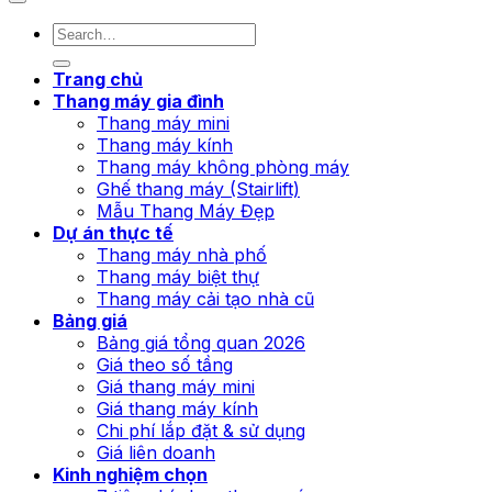
Trang chủ
Thang máy gia đình
Thang máy mini
Thang máy kính
Thang máy không phòng máy
Ghế thang máy (Stairlift)
Mẫu Thang Máy Đẹp
Dự án thực tế
Thang máy nhà phố
Thang máy biệt thự
Thang máy cải tạo nhà cũ
Bảng giá
Bảng giá tổng quan 2026
Giá theo số tầng
Giá thang máy mini
Giá thang máy kính
Chi phí lắp đặt & sử dụng
Giá liên doanh
Kinh nghiệm chọn