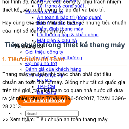
Tiêu chuẩn TCVN
hỏi trình độ, năng lực của công ty chịu trách nhiệm
Tải trọng & công suất
thiết kế, sản xuất, công ty lắp đặt và bảo trì.
An toàn & bảo trì
An toàn & bảo trì (tổng quan)
Hãy cùng Gia Đình Mini tìm hiểu về những tiêu chuẩn
Bảo trì & bảo dưỡng
Kiểm định thang máy
của một số loại thang máy.
Lỗi thường gặp & khắc phục
Mất điện & cứu hộ
Tiêu chuẩn trong thiết kế thang máy
Về chúng tôi
Giới thiệu công ty
Chứng nhận & giải thưởng
1. Tiêu chuẩn An Toàn
Đội ngũ hỗ trợ
Đánh giá của khách hàng
Thang máy an toàn thì chắc chắn phải đạt tiêu
Khu vực phục vụ
Hà Nội
chuẩn an toàn thang máy. Giống như tất cả quốc gia
TP.HCM
trên thế giới, tại Việt Nam cơ quan nhà nước đã đưa
Đà Nẵng
ra rất nhiều chuẩn TCVN 6396-50:2017, TCVN 6396-
📞 Tư vấn miễn phí
28:2013…
>> Xem thêm: Tiêu chuẩn an toàn thang máy.