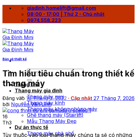
Bỏ
giadinh.homelift@gmail.com
qua
08:00 - 17:00 | Thứ 2 - Chủ nhật
nội
0974.558.223
dung
Bản vẽ thiết kế
Tìm hiểu tiêu chuẩn trong thiết kế
thang máy
Trang chủ
Thang máy gia đình
Thang máy mini
Đăng vào
16 Tháng 3, 2022
27 Tháng 7, 2026
Thang máy kính
bởi
Nguyễn Văn Linh
Thang máy không phòng máy
Ghế thang máy (Stairlift)
16
Mẫu Thang Máy Đẹp
Th3
Dự án thực tế
Thang máy nhà phố
Tùy thuộc vào loại thang máy chúng ta sẽ có những