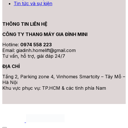
Tin tức và sự kiện
THÔNG TIN LIÊN HỆ
CÔNG TY THANG MÁY GIA ĐÌNH MINI
Hotline:
0974 558 223
Email: giadinh.homelift@gmail.com
Tư vấn, hỗ trợ, giải đáp 24/7
ĐỊA CHỈ
Tầng 2, Parking zone 4, Vinhomes Smartcity – Tây Mỗ –
Hà Nội
Khu vực phục vụ: TP.HCM & các tỉnh phía Nam
Bản quyền thuộc 2026 ©
Thang Máy Mini. All rights
reserved.