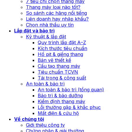
7 tiêu chí chọn thang máy
Thang máy loại nào tốt?
So sánh các hãng nổi tiếng
Liên doanh hay nhập khẩu?
Chọn nhà thầu uy tín
Lắp đặt và bảo trì
Kỹ thuật & lắp đặt
Quy trình lắp đặt A–Z
Kích thước tiêu chuẩn
Hố pit & giếng thang
Bản vẽ thiết kế
Cấu tạo thang máy
Tiêu chuẩn TCVN
Tải trọng & công suất
An toàn & bảo trì
An toàn & bảo trì (tổng quan)
Bảo trì & bảo dưỡng
Kiểm định thang máy
Lỗi thường gặp & khắc phục
Mất điện & cứu hộ
Về chúng tôi
Giới thiệu công ty
Chứng nhận & giải thưởng