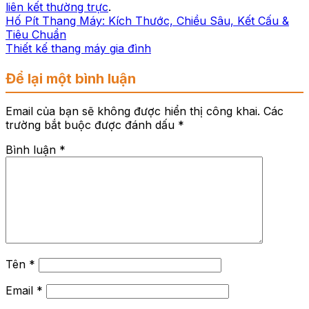
liên kết thường trực
.
Hố Pít Thang Máy: Kích Thước, Chiều Sâu, Kết Cấu &
Tiêu Chuẩn
Thiết kế thang máy gia đình
Để lại một bình luận
Email của bạn sẽ không được hiển thị công khai.
Các
trường bắt buộc được đánh dấu
*
Bình luận
*
Tên
*
Email
*