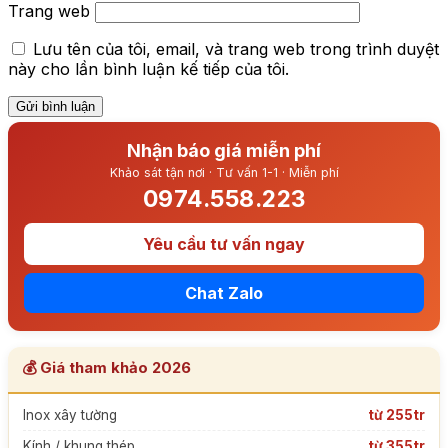
Trang web
Lưu tên của tôi, email, và trang web trong trình duyệt
này cho lần bình luận kế tiếp của tôi.
Nhận báo giá miễn phí
Khảo sát tận nơi · Tư vấn 1-1 · Miễn phí
0974.558.223
Yêu cầu tư vấn ngay
Chat Zalo
💰 Giá tham khảo 2026
Inox xây tường
từ 255tr
Kính / khung thép
từ 355tr