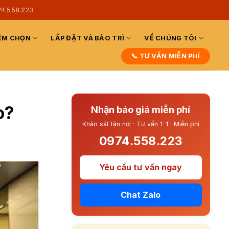
74.558.223
ỆM CHỌN
LẮP ĐẶT VÀ BẢO TRÌ
VỀ CHÚNG TÔI
📞 TƯ VẤN MIỄN PHÍ
o?
Nhận báo giá miễn phí
Khảo sát tận nơi · Tư vấn 1-1 · Miễn phí
0974.558.223
Yêu cầu tư vấn ngay
Chat Zalo