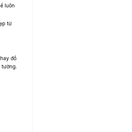
ế luôn
ẹp từ
thay đổ
 tường.