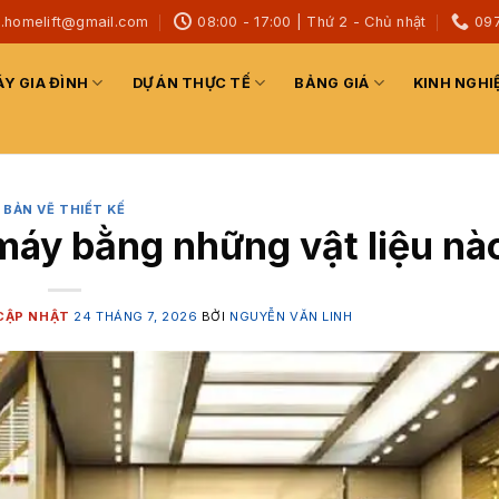
h.homelift@gmail.com
08:00 - 17:00 | Thứ 2 - Chủ nhật
09
Y GIA ĐÌNH
DỰ ÁN THỰC TẾ
BẢNG GIÁ
KINH NGHI
BẢN VẼ THIẾT KẾ
 máy bằng những vật liệu nà
24 THÁNG 7, 2026
BỞI
NGUYỄN VĂN LINH