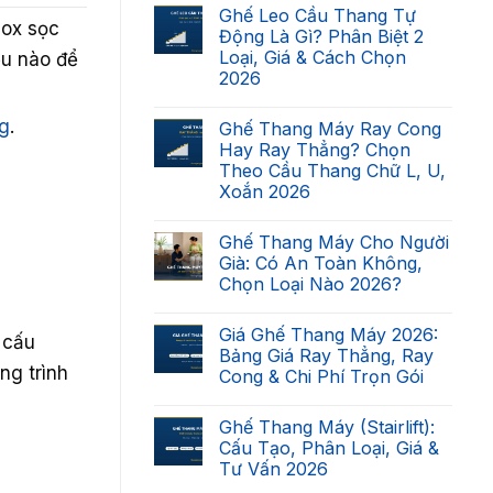
có
Ghế Leo Cầu Thang Tự
bình
nox sọc
luận
Động Là Gì? Phân Biệt 2
ở
Loại, Giá & Cách Chọn
ệu nào để
Cầu
Thang
2026
Nhà
Bạn
Không
Có
có
g
.
Ghế Thang Máy Ray Cong
Lắp
bình
Được
luận
Hay Ray Thẳng? Chọn
ở
Ghế
Theo Cầu Thang Chữ L, U,
Ghế
Thang
Leo
Máy
Xoắn 2026
Cầu
Không?
Thang
Không
Checklist
Tự
có
7
Ghế Thang Máy Cho Người
Động
bình
Điều
Là
luận
Kiện
Già: Có An Toàn Không,
ở
Gì?
2026
Chọn Loại Nào 2026?
Ghế
Phân
Thang
Biệt
Không
Máy
2
có
Ray
Loại,
Giá Ghế Thang Máy 2026:
bình
 cấu
Cong
Giá
luận
Bảng Giá Ray Thẳng, Ray
Hay
&
ở
ng trình
Ray
Cách
Cong & Chi Phí Trọn Gói
Ghế
Thẳng?
Chọn
Thang
Chọn
Không
2026
Máy
Theo
có
Cho
Ghế Thang Máy (Stairlift):
Cầu
bình
Người
Thang
luận
Cấu Tạo, Phân Loại, Giá &
Già:
ở
Chữ
Có
Tư Vấn 2026
Giá
L,
An
Ghế
U,
Toàn
Không