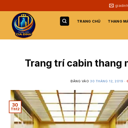
Bỏ
giadin
qua
nội
TRANG CHỦ
THANG MÁ
dung
Trang trí cabin thang
ĐĂNG VÀO
30 THÁNG 12, 2019
30
Th12