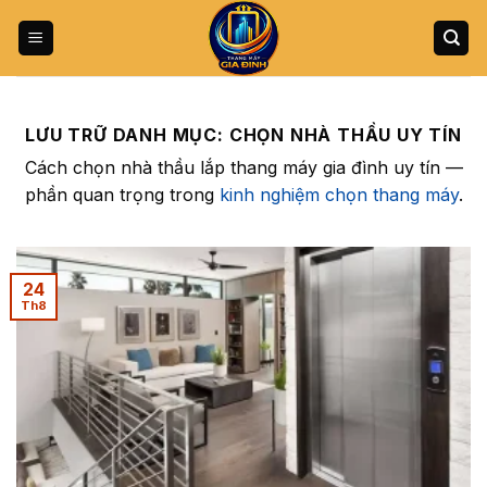
Bỏ
qua
nội
dung
LƯU TRỮ DANH MỤC:
CHỌN NHÀ THẦU UY TÍN
Cách chọn nhà thầu lắp thang máy gia đình uy tín —
phần quan trọng trong
kinh nghiệm chọn thang máy
.
24
Th8