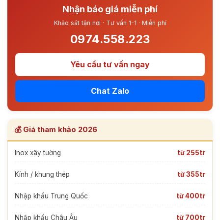
Nhận báo giá miễn phí
Khảo sát tận nơi · Tư vấn 1-1 · Miễn phí
0974.558.223
Yêu cầu tư vấn ngay
Chat Zalo
💰 Giá tham khảo 2026
Inox xây tường
từ 255tr
Kính / khung thép
từ 355tr
Nhập khẩu Trung Quốc
từ 400tr
Nhập khẩu Châu Âu
từ 700tr