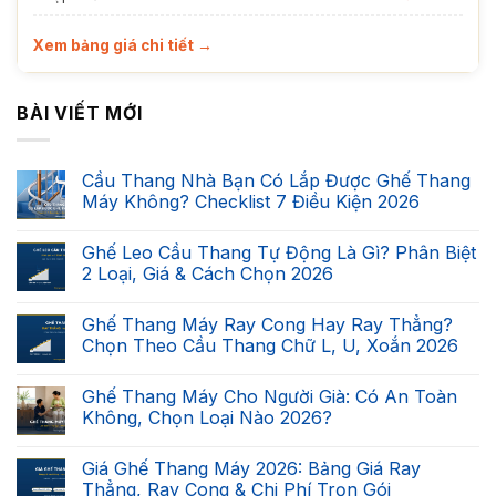
Xem bảng giá chi tiết →
BÀI VIẾT MỚI
Cầu Thang Nhà Bạn Có Lắp Được Ghế Thang
Máy Không? Checklist 7 Điều Kiện 2026
Không
có
Ghế Leo Cầu Thang Tự Động Là Gì? Phân Biệt
bình
luận
2 Loại, Giá & Cách Chọn 2026
ở
Cầu
Không
Thang
có
Ghế Thang Máy Ray Cong Hay Ray Thẳng?
Nhà
bình
Bạn
luận
Chọn Theo Cầu Thang Chữ L, U, Xoắn 2026
Có
ở
Lắp
Ghế
Không
Được
Leo
có
Ghế Thang Máy Cho Người Già: Có An Toàn
Ghế
Cầu
bình
Thang
Thang
luận
Không, Chọn Loại Nào 2026?
Máy
Tự
ở
Không?
Động
Ghế
Không
Checklist
Là
Thang
có
Giá Ghế Thang Máy 2026: Bảng Giá Ray
7
Gì?
Máy
bình
Điều
Phân
Ray
luận
Thẳng, Ray Cong & Chi Phí Trọn Gói