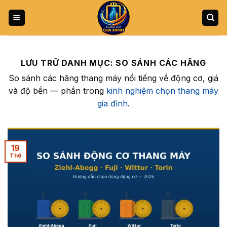
Bỏ
qua
nội
dung
LƯU TRỮ DANH MỤC:
SO SÁNH CÁC HÃNG
So sánh các hãng thang máy nổi tiếng về động cơ, giá
và độ bền — phần trong
kinh nghiệm chọn thang máy
gia đình
.
19
Th6