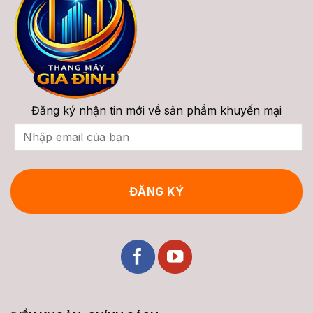
Phí
Giá
Trọn
&
Gói
Tư
Vấn
2026
Đăng ký nhận tin mới về sản phẩm khuyến mại