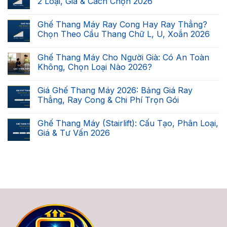
2 Loại, Giá & Cách Chọn 2026
ở
Cầu
Không
Thang
có
Ghế Thang Máy Ray Cong Hay Ray Thẳng?
Nhà
bình
Bạn
luận
Chọn Theo Cầu Thang Chữ L, U, Xoắn 2026
Có
ở
Lắp
Ghế
Không
Được
Leo
có
Ghế Thang Máy Cho Người Già: Có An Toàn
Ghế
Cầu
bình
Thang
Thang
luận
Không, Chọn Loại Nào 2026?
Máy
Tự
ở
Không?
Động
Ghế
Không
Checklist
Là
Thang
có
Giá Ghế Thang Máy 2026: Bảng Giá Ray
7
Gì?
Máy
bình
Điều
Phân
Ray
luận
Thẳng, Ray Cong & Chi Phí Trọn Gói
Kiện
Biệt
Cong
ở
2026
2
Hay
Ghế
Không
Loại,
Ray
Thang
có
Ghế Thang Máy (Stairlift): Cấu Tạo, Phân Loại,
Giá
Thẳng?
Máy
bình
&
Chọn
Cho
luận
Giá & Tư Vấn 2026
Cách
Theo
Người
ở
Chọn
Cầu
Già:
Giá
Không
2026
Thang
Có
Ghế
có
Chữ
An
Thang
bình
L,
Toàn
Máy
luận
U,
Không,
2026:
ở
Xoắn
Chọn
Bảng
Ghế
2026
Loại
Giá
Thang
Nào
Ray
Máy
2026?
Thẳng,
(Stairlift):
Ray
Cấu
Cong
Tạo,
&
Phân
Chi
Loại,