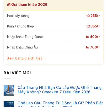
💰 Giá tham khảo 2026
Inox xây tường
từ 255tr
Kính / khung thép
từ 355tr
Nhập khẩu Trung Quốc
từ 400tr
Nhập khẩu Châu Âu
từ 700tr
Xem bảng giá chi tiết →
BÀI VIẾT MỚI
Cầu Thang Nhà Bạn Có Lắp Được Ghế Thang
Máy Không? Checklist 7 Điều Kiện 2026
Không
có
Ghế Leo Cầu Thang Tự Động Là Gì? Phân Biệt
bình
luận