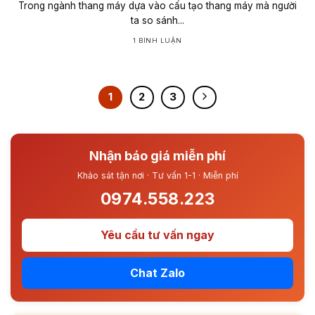
Trong ngành thang máy dựa vào cấu tạo thang máy mà người
ta so sánh...
1 BÌNH LUẬN
1
2
3
Nhận báo giá miễn phí
Khảo sát tận nơi · Tư vấn 1-1 · Miễn phí
0974.558.223
Yêu cầu tư vấn ngay
Chat Zalo