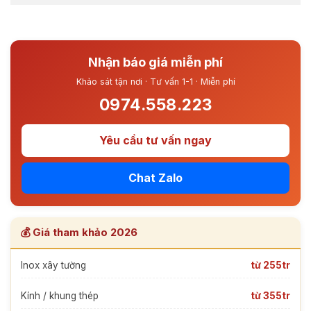
Nhận báo giá miễn phí
Khảo sát tận nơi · Tư vấn 1-1 · Miễn phí
0974.558.223
Yêu cầu tư vấn ngay
Chat Zalo
💰 Giá tham khảo 2026
Inox xây tường
từ 255tr
Kính / khung thép
từ 355tr