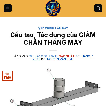
Bỏ
qua
nội
dung
QUY TRÌNH LẮP ĐẶT
Cấu tạo, Tác dụng của GIẢM
CHẤN THANG MÁY
ĐĂNG VÀO
19 THÁNG 10, 2021
28 THÁNG 7,
2026
BỞI
NGUYỄN VĂN LINH
19
Th10