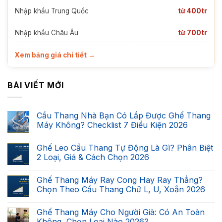
Nhập khẩu Trung Quốc
từ 400tr
Nhập khẩu Châu Âu
từ 700tr
Xem bảng giá chi tiết →
BÀI VIẾT MỚI
Cầu Thang Nhà Bạn Có Lắp Được Ghế Thang
Máy Không? Checklist 7 Điều Kiện 2026
Không
có
Ghế Leo Cầu Thang Tự Động Là Gì? Phân Biệt
bình
luận
2 Loại, Giá & Cách Chọn 2026
ở
Cầu
Không
Thang
có
Ghế Thang Máy Ray Cong Hay Ray Thẳng?
Nhà
bình
Bạn
luận
Chọn Theo Cầu Thang Chữ L, U, Xoắn 2026
Có
ở
Lắp
Ghế
Không
Được
Leo
có
Ghế Thang Máy Cho Người Già: Có An Toàn
Ghế
Cầu
bình
Thang
Thang
luận
Không, Chọn Loại Nào 2026?