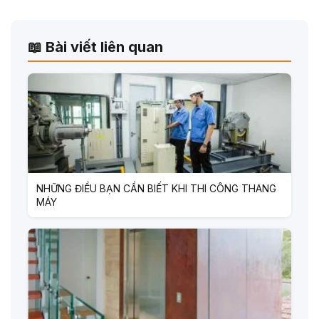
📖 Bài viết liên quan
NHỮNG ĐIỀU BẠN CẦN BIẾT KHI THI CÔNG THANG
MÁY