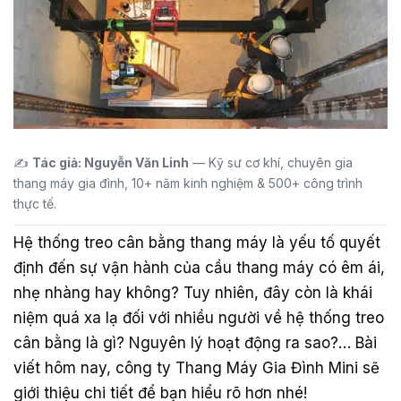
✍️
Tác giả: Nguyễn Văn Linh
— Kỹ sư cơ khí, chuyên gia
thang máy gia đình, 10+ năm kinh nghiệm & 500+ công trình
thực tế.
Hệ thống treo cân bằng thang máy là yếu tố quyết
định đến sự vận hành của cầu thang máy có êm ái,
nhẹ nhàng hay không? Tuy nhiên, đây còn là khái
niệm quá xa lạ đối với nhiều người về hệ thống treo
cân bằng là gì? Nguyên lý hoạt động ra sao?… Bài
viết hôm nay, công ty Thang Máy Gia Đình Mini sẽ
giới thiệu chi tiết để bạn hiểu rõ hơn nhé!