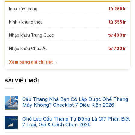
Inox xây tường
từ 255tr
Kính / khung thép
từ 355tr
Nhập khẩu Trung Quốc
từ 400tr
Nhập khẩu Châu Âu
từ 700tr
Xem bảng giá chi tiết →
BÀI VIẾT MỚI
Cầu Thang Nhà Bạn Có Lắp Được Ghế Thang
Máy Không? Checklist 7 Điều Kiện 2026
Không
có
Ghế Leo Cầu Thang Tự Động Là Gì? Phân Biệt
bình
luận
2 Loại, Giá & Cách Chọn 2026
ở
Cầu
Không
Thang
có