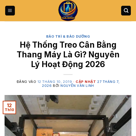
Bỏ
qua
nội
dung
BẢO TRÌ & BẢO DƯỠNG
Hệ Thống Treo Cân Bằng
Thang Máy Là Gì? Nguyên
Lý Hoạt Động 2026
ĐĂNG VÀO
12 THÁNG 10, 2019
27 THÁNG 7,
2026
BỞI
NGUYỄN VĂN LINH
12
Th10