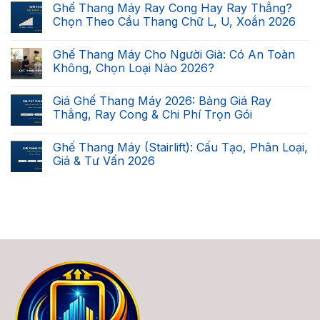
Ghế Thang Máy Ray Cong Hay Ray Thẳng?
Nhà
bình
Bạn
luận
Chọn Theo Cầu Thang Chữ L, U, Xoắn 2026
Có
ở
Lắp
Ghế
Không
Được
Leo
có
Ghế Thang Máy Cho Người Già: Có An Toàn
Ghế
Cầu
bình
Thang
Thang
luận
Không, Chọn Loại Nào 2026?
Máy
Tự
ở
Không?
Động
Ghế
Không
Checklist
Là
Thang
có
Giá Ghế Thang Máy 2026: Bảng Giá Ray
7
Gì?
Máy
bình
Điều
Phân
Ray
luận
Thẳng, Ray Cong & Chi Phí Trọn Gói
Kiện
Biệt
Cong
ở
2026
2
Hay
Ghế
Không
Loại,
Ray
Thang
có
Ghế Thang Máy (Stairlift): Cấu Tạo, Phân Loại,
Giá
Thẳng?
Máy
bình
&
Chọn
Cho
luận
Giá & Tư Vấn 2026
Cách
Theo
Người
ở
Chọn
Cầu
Già:
Giá
Không
2026
Thang
Có
Ghế
có
Chữ
An
Thang
bình
L,
Toàn
Máy
luận
U,
Không,
2026:
ở
Xoắn
Chọn
Bảng
Ghế
2026
Loại
Giá
Thang
Nào
Ray
Máy
2026?
Thẳng,
(Stairlift):
Ray
Cấu
Cong
Tạo,
&
Phân
Chi
Loại,
Phí
Giá
Trọn
&
Gói
Tư