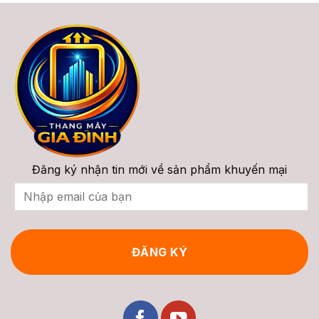
Nào
Ray
Máy
2026?
Thẳng,
(Stairlift):
Ray
Cấu
Cong
Tạo,
&
Phân
Chi
Loại,
Phí
Giá
Trọn
&
Gói
Tư
Vấn
2026
Đăng ký nhận tin mới về sản phẩm khuyến mại