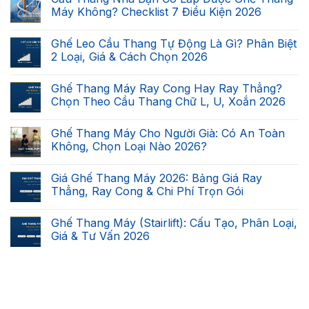
Máy Không? Checklist 7 Điều Kiện 2026
Không
có
Ghế Leo Cầu Thang Tự Động Là Gì? Phân Biệt
bình
luận
2 Loại, Giá & Cách Chọn 2026
ở
Cầu
Không
Thang
có
Ghế Thang Máy Ray Cong Hay Ray Thẳng?
Nhà
bình
Bạn
luận
Chọn Theo Cầu Thang Chữ L, U, Xoắn 2026
Có
ở
Lắp
Ghế
Không
Được
Leo
có
Ghế Thang Máy Cho Người Già: Có An Toàn
Ghế
Cầu
bình
Thang
Thang
luận
Không, Chọn Loại Nào 2026?
Máy
Tự
ở
Không?
Động
Ghế
Không
Checklist
Là
Thang
có
Giá Ghế Thang Máy 2026: Bảng Giá Ray
7
Gì?
Máy
bình
Điều
Phân
Ray
luận
Thẳng, Ray Cong & Chi Phí Trọn Gói
Kiện
Biệt
Cong
ở
2026
2
Hay
Ghế
Không
Loại,
Ray
Thang
có
Ghế Thang Máy (Stairlift): Cấu Tạo, Phân Loại,
Giá
Thẳng?
Máy
bình
&
Chọn
Cho
luận
Giá & Tư Vấn 2026
Cách
Theo
Người
ở
Chọn
Cầu
Già:
Giá
Không
2026
Thang
Có
Ghế
có
Chữ
An
Thang
bình
L,
Toàn
Máy
luận
U,
Không,
2026:
ở
Xoắn
Chọn
Bảng
Ghế
2026
Loại
Giá
Thang