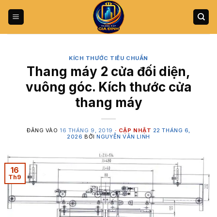
Bỏ
qua
nội
dung
KÍCH THƯỚC TIÊU CHUẨN
Thang máy 2 cửa đối diện,
vuông góc. Kích thước cửa
thang máy
ĐĂNG VÀO
16 THÁNG 9, 2019
22 THÁNG 6,
2026
BỞI
NGUYỄN VĂN LINH
16
Th9