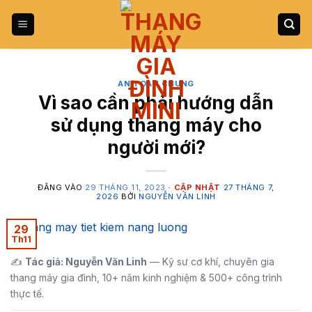
Bỏ
qua
nội
dung
AN TOÀN CHUNG
Vì sao cần phải hướng dẫn
sử dụng thang máy cho
người mới?
ĐĂNG VÀO
29 THÁNG 11, 2023
27 THÁNG 7,
2026
BỞI
NGUYỄN VĂN LINH
29
Th11
✍️
Tác giả: Nguyễn Văn Linh
— Kỹ sư cơ khí, chuyên gia
thang máy gia đình, 10+ năm kinh nghiệm & 500+ công trình
thực tế.