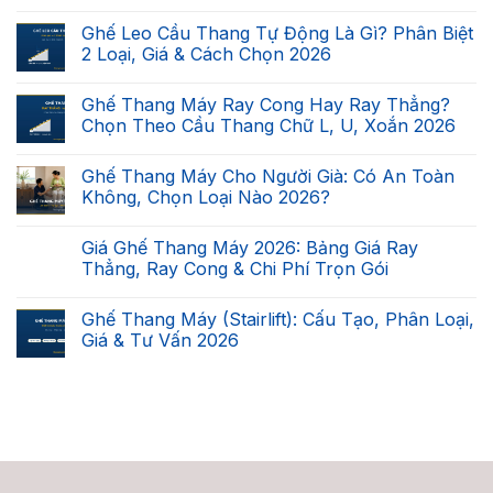
Không
có
Ghế Leo Cầu Thang Tự Động Là Gì? Phân Biệt
bình
luận
2 Loại, Giá & Cách Chọn 2026
ở
Cầu
Không
Thang
có
Ghế Thang Máy Ray Cong Hay Ray Thẳng?
Nhà
bình
Bạn
luận
Chọn Theo Cầu Thang Chữ L, U, Xoắn 2026
Có
ở
Lắp
Ghế
Không
Được
Leo
có
Ghế Thang Máy Cho Người Già: Có An Toàn
Ghế
Cầu
bình
Thang
Thang
luận
Không, Chọn Loại Nào 2026?
Máy
Tự
ở
Không?
Động
Ghế
Không
Checklist
Là
Thang
có
Giá Ghế Thang Máy 2026: Bảng Giá Ray
7
Gì?
Máy
bình
Điều
Phân
Ray
luận
Thẳng, Ray Cong & Chi Phí Trọn Gói
Kiện
Biệt
Cong
ở
2026
2
Hay
Ghế
Không
Loại,
Ray
Thang
có
Ghế Thang Máy (Stairlift): Cấu Tạo, Phân Loại,
Giá
Thẳng?
Máy
bình
&
Chọn
Cho
luận
Giá & Tư Vấn 2026
Cách
Theo
Người
ở
Chọn
Cầu
Già:
Giá
Không
2026
Thang
Có
Ghế
có
Chữ
An
Thang
bình
L,
Toàn
Máy
luận
U,
Không,
2026:
ở
Xoắn
Chọn
Bảng
Ghế
2026
Loại
Giá
Thang
Nào
Ray
Máy
2026?
Thẳng,
(Stairlift):
Ray
Cấu