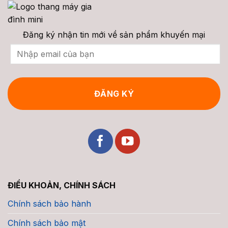
Cong
Tạo,
&
Phân
Chi
Loại,
Phí
Giá
Trọn
&
Đăng ký nhận tin mới về sản phẩm khuyến mại
Gói
Tư
Vấn
2026
ĐIỀU KHOẢN, CHÍNH SÁCH
Chính sách bảo hành
Chính sách bảo mật