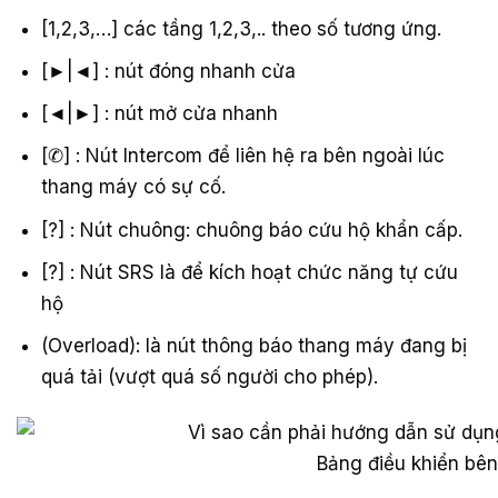
[1,2,3,…] các tầng 1,2,3,.. theo số tương ứng.
[►|◄] : nút đóng nhanh cửa
[◄|►] : nút mở cửa nhanh
[✆] : Nút Intercom để liên hệ ra bên ngoài lúc
thang máy có sự cố.
[?] : Nút chuông: chuông báo cứu hộ khẩn cấp.
[?] : Nút SRS là để kích hoạt chức năng tự cứu
hộ
(Overload): là nút thông báo thang máy đang bị
quá tải (vượt quá số người cho phép).
Bảng điều khiển bên