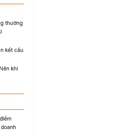
ông thường
ừ
ần kết cấu
 Nên khi
 điểm
n doanh