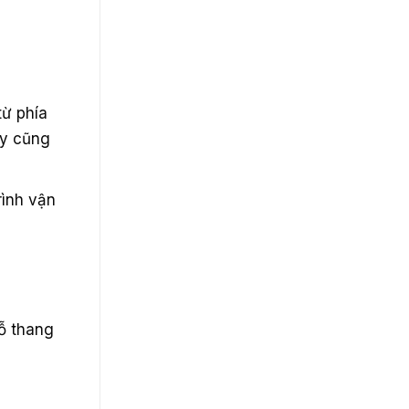
từ phía
áy cũng
rình vận
ỗ thang