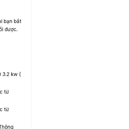
i bạn bắt
ổi được.
 3.2 kw (
c từ
c từ
Thông