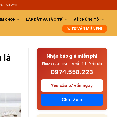
74.558.223
ỆM CHỌN
LẮP ĐẶT VÀ BẢO TRÌ
VỀ CHÚNG TÔI
📞 TƯ VẤN MIỄN PHÍ
 là
Nhận báo giá miễn phí
Khảo sát tận nơi · Tư vấn 1-1 · Miễn phí
0974.558.223
Yêu cầu tư vấn ngay
Chat Zalo