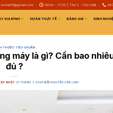
h.homelift@gmail.com
08:00 - 17:00 | Thứ 2 - Chủ nhật
09
Y GIA ĐÌNH
DỰ ÁN THỰC TẾ
BẢNG GIÁ
KINH NGHI
H THƯỚC TIÊU CHUẨN
ang máy là gì? Cần bao nhiêu
đủ ?
27 THÁNG 7, 2026
BỞI
NGUYỄN VĂN LINH