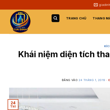
Bỏ
giadin
qua
nội
TRANG CHỦ
THANG MÁ
dung
KÍC
Khái niệm diện tích th
ĐĂNG VÀO
24 THÁNG 1, 2019
24
Th1