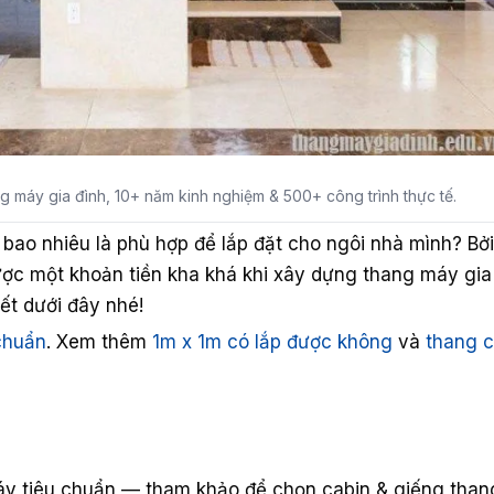
g máy gia đình, 10+ năm kinh nghiệm & 500+ công trình thực tế.
bao nhiêu là phù hợp để lắp đặt cho ngôi nhà mình? Bởi 
ược một khoản tiền kha khá khi xây dựng thang máy gia
iết dưới đây nhé!
chuẩn
. Xem thêm
1m x 1m có lắp được không
và
thang 
máy tiêu chuẩn — tham khảo để chọn cabin & giếng thang