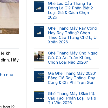
có
Ghế Leo Cầu Thang Tự
bình
luận
Động Là Gì? Phân Biệt 2
ở
Loại, Giá & Cách Chọn
Cầu
Thang
2026
Nhà
Bạn
Không
Có
có
Ghế Thang Máy Ray Cong
Lắp
bình
Được
luận
Hay Ray Thẳng? Chọn
ở
Ghế
Theo Cầu Thang Chữ L, U,
Ghế
Thang
Leo
Máy
Xoắn 2026
Cầu
Không?
Thang
Không
Checklist
Tự
có
7
Ghế Thang Máy Cho Người
lẽ khi
Động
bình
Điều
Là
luận
Kiện
Già: Có An Toàn Không,
ở
 đình. Hãy
Gì?
2026
Chọn Loại Nào 2026?
Ghế
Phân
Thang
Biệt
Không
Máy
2
có
Ray
Loại,
Giá Ghế Thang Máy 2026:
bình
cho nhà
Cong
Giá
luận
Bảng Giá Ray Thẳng, Ray
Hay
&
ở
Ray
Cách
Cong & Chi Phí Trọn Gói
Ghế
Thẳng?
Chọn
Thang
Chọn
Không
2026
Máy
Theo
có
Cho
Ghế Thang Máy (Stairlift):
Cầu
bình
Người
Thang
luận
Cấu Tạo, Phân Loại, Giá &
Già:
ở
Chữ
Có
Tư Vấn 2026
Giá
L,
An
Ghế
U,
 hợp lý.
Toàn
Không