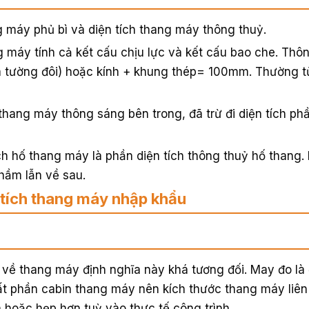
g máy phủ bì và diện tích thang máy thông thuỷ.
ng máy tính cả kết cấu chịu lực và kết cấu bao che. Th
à tường đôi) hoặc kính + khung thép= 100mm. Thường t
thang máy thông sáng bên trong, đã trừ đi diện tích ph
ch hố thang máy là phần diện tích thông thuỷ hố thang.
hầm lẫn về sau.
 tích thang máy nhập khẩu
về thang máy định nghĩa này khá tương đối. May đo là
ất phần cabin thang máy nên kích thước thang máy liê
 hoặc hẹp hơn tuỳ vào thực tế công trình.