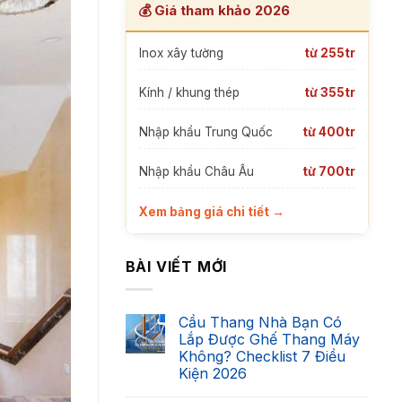
💰 Giá tham khảo 2026
Inox xây tường
từ 255tr
Kính / khung thép
từ 355tr
Nhập khẩu Trung Quốc
từ 400tr
Nhập khẩu Châu Âu
từ 700tr
Xem bảng giá chi tiết →
BÀI VIẾT MỚI
Cầu Thang Nhà Bạn Có
Lắp Được Ghế Thang Máy
Không? Checklist 7 Điều
Kiện 2026
Không