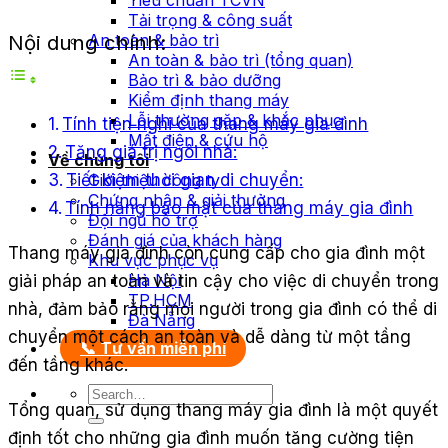
Tiêu chuẩn TCVN
Tải trọng & công suất
Nội dung chính:
An toàn & bảo trì
An toàn & bảo trì (tổng quan)
Bảo trì & bảo dưỡng
Kiểm định thang máy
Lỗi thường gặp & khắc phục
Tính tiện nghi của thang máy gia đình
Mất điện & cứu hộ
Tăng giá trị ngôi nhà:
Về chúng tôi
Tiết kiệm thời gian di chuyển:
Giới thiệu công ty
Chứng nhận & giải thưởng
Tính năng bảo mật của thang máy gia đình
Đội ngũ hỗ trợ
Đánh giá của khách hàng
Thang máy gia đình còn cung cấp cho gia đình một
Khu vực phục vụ
Hà Nội
giải pháp an toàn và tin cậy cho việc di chuyển trong
TP.HCM
nhà, đảm bảo rằng mọi người trong gia đình có thể di
Đà Nẵng
chuyển một cách an toàn và dễ dàng từ một tầng
📞 Tư vấn miễn phí
đến tầng khác.
Tổng quan, sử dụng thang máy gia đình là một quyết
định tốt cho những gia đình muốn tăng cường tiện