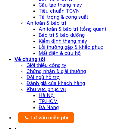
Cấu tạo thang máy
Tiêu chuẩn TCVN
Tải trọng & công suất
An toàn & bảo trì
An toàn & bảo trì (tổng quan)
Bảo trì & bảo dưỡng
Kiểm định thang máy
Lỗi thường gặp & khắc phục
Mất điện & cứu hộ
Về chúng tôi
Giới thiệu công ty
Chứng nhận & giải thưởng
Đội ngũ hỗ trợ
Đánh giá của khách hàng
Khu vực phục vụ
Hà Nội
TP.HCM
Đà Nẵng
📞 Tư vấn miễn phí
-