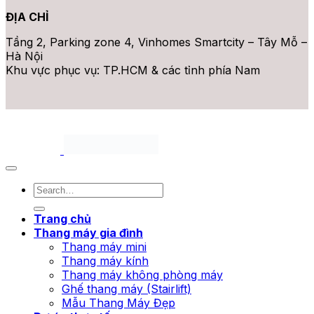
ĐỊA CHỈ
Tầng 2, Parking zone 4, Vinhomes Smartcity – Tây Mỗ –
Hà Nội
Khu vực phục vụ: TP.HCM & các tỉnh phía Nam
Bản quyền thuộc 2026 ©
Thang Máy Mini. All rights
reserved.
Trang chủ
Thang máy gia đình
Thang máy mini
Thang máy kính
Thang máy không phòng máy
Ghế thang máy (Stairlift)
Mẫu Thang Máy Đẹp