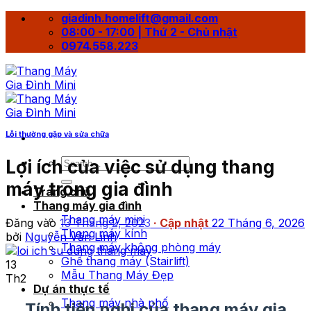
Bỏ
giadinh.homelift@gmail.com
qua
08:00 - 17:00 | Thứ 2 - Chủ nhật
nội
0974.558.223
dung
Lỗi thường gặp và sửa chữa
Lợi ích của việc sử dụng thang
máy trong gia đình
Trang chủ
Thang máy gia đình
Thang máy mini
Đăng vào
13 Tháng 2, 2023
22 Tháng 6, 2026
Thang máy kính
bởi
Nguyễn Văn Linh
Thang máy không phòng máy
Ghế thang máy (Stairlift)
13
Mẫu Thang Máy Đẹp
Th2
Dự án thực tế
Thang máy nhà phố
Tính tiện nghi của thang máy gia