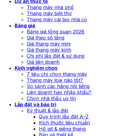
Dự án thực tế
Thang máy nhà phố
Thang máy biệt thự
Thang máy cải tạo nhà cũ
Bảng giá
Bảng giá tổng quan 2026
Giá theo số tầng
Giá thang máy mini
Giá thang máy kính
Chi phí lắp đặt & sử dụng
Giá liên doanh
Kinh nghiệm chọn
7 tiêu chí chọn thang máy
Thang máy loại nào tốt?
So sánh các hãng nổi tiếng
Liên doanh hay nhập khẩu?
Chọn nhà thầu uy tín
Lắp đặt và bảo trì
Kỹ thuật & lắp đặt
Quy trình lắp đặt A–Z
Kích thước tiêu chuẩn
Hố pit & giếng thang
Bản vẽ thiết kế