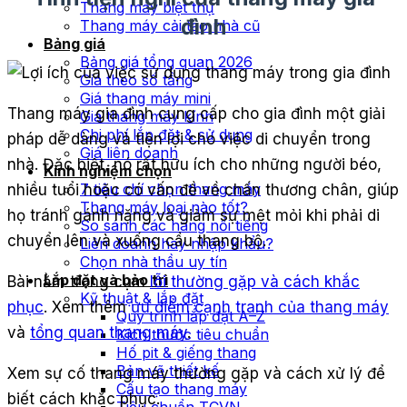
Thang máy biệt thự
đình
Thang máy cải tạo nhà cũ
Bảng giá
Bảng giá tổng quan 2026
Giá theo số tầng
Giá thang máy mini
Thang máy gia đình cung cấp cho gia đình một giải
Giá thang máy kính
Chi phí lắp đặt & sử dụng
pháp dễ dàng và tiện lợi cho việc di chuyển trong
Giá liên doanh
nhà. Đặc biệt, nó rất hữu ích cho những người béo,
Kinh nghiệm chọn
7 tiêu chí chọn thang máy
nhiều tuổi hoặc có vấn đề về chấn thương chân, giúp
Thang máy loại nào tốt?
họ tránh gánh nặng và giảm sự mệt mỏi khi phải di
So sánh các hãng nổi tiếng
chuyển lên và xuống cầu thang bộ.
Liên doanh hay nhập khẩu?
Chọn nhà thầu uy tín
Lắp đặt và bảo trì
Bài nằm trong cụm
lỗi thường gặp và cách khắc
Kỹ thuật & lắp đặt
phục
. Xem thêm
ưu điểm cạnh tranh của thang máy
Quy trình lắp đặt A–Z
và
tổng quan thang máy
.
Kích thước tiêu chuẩn
Hố pit & giếng thang
Bản vẽ thiết kế
Xem sự cố thang máy thường gặp và cách xử lý để
Cấu tạo thang máy
biết cách khắc phục.