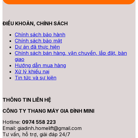
&
&
2026?
Xoắn
Tư
Chi
2026
Vấn
Phí
ĐIỀU KHOẢN, CHÍNH SÁCH
2026
Trọn
Gói
Chính sách bảo hành
Chính sách bảo mật
Dự án đã thực hiện
Chính sách bán hàng, vận chuyển, lắp đặt, bàn
giao
Hướng dẫn mua hàng
Xử lý khiếu nại
Tin tức và sự kiện
THÔNG TIN LIÊN HỆ
CÔNG TY THANG MÁY GIA ĐÌNH MINI
Hotline:
0974 558 223
Email: giadinh.homelift@gmail.com
Tư vấn, hỗ trợ, giải đáp 24/7